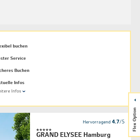
exibel buchen
ster Service
cheres Buchen
tuelle Infos
itere Infos
›
Flex Option
4.7
/5
Hervorragend
GRAND ELYSEE Hamburg