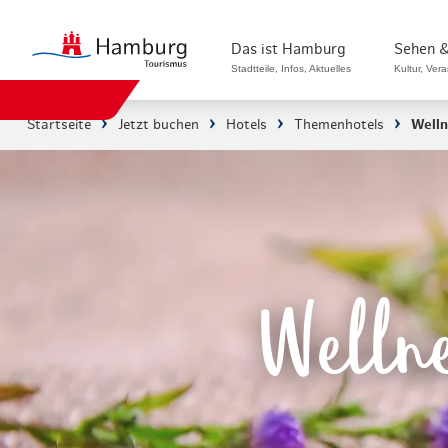
Das ist Hamburg
Sehen &
Stadtteile, Infos, Aktuelles
Kultur, Ver
Startseite
Jetzt buchen
Hotels
Themenhotels
Welln
Stadtteile in Hamburg
Sehenswürdi
Die Welt in Hamburg
Kultur & Mu
Hamburg nachhaltig erleben
Veranstaltu
Ein Tag in Hamburg
Musicals & 
Welln
Hamburg das ganze Jahr
Hamburg mar
Hamburg für...
Rundfahrten
Infos & Mobilität
Radfahren i