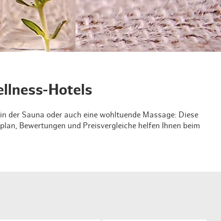
en & Lifestyle
haltig essen & trinken
haltig shoppen
llness-Hotels
d in der Sauna oder auch eine wohltuende Massage: Diese
plan, Bewertungen und Preisvergleiche helfen Ihnen beim