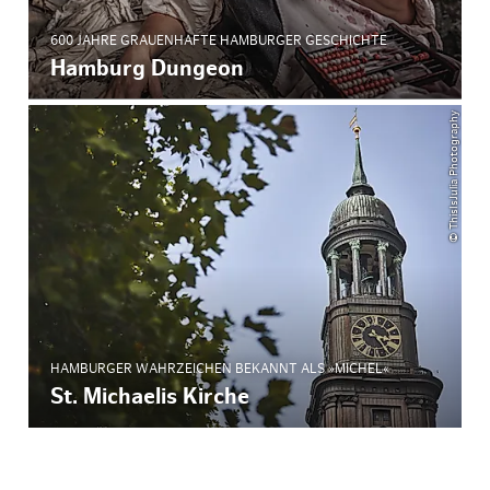
600 JAHRE GRAUENHAFTE HAMBURGER GESCHICHTE
Hamburg Dungeon
© ThisIsJulia Photography
HAMBURGER WAHRZEICHEN BEKANNT ALS »MICHEL«
St. Michaelis Kirche