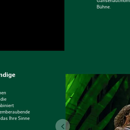
Gänsehautmoment
Bühne.
endige
hen
die
biniert
atemberaubende
das Ihre Sinne