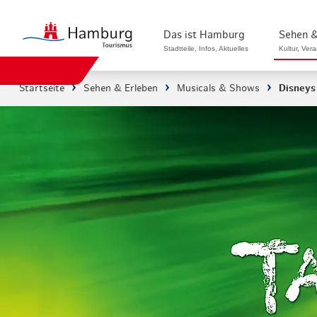
Das ist Hamburg
Sehen &
Stadtteile, Infos, Aktuelles
Kultur, Ver
Startseite
Sehen & Erleben
Musicals & Shows
Disneys
Stadtteile in Hamburg
Sehenswürdi
Die Welt in Hamburg
Kultur & Mu
Hamburg nachhaltig erleben
Veranstaltu
Ein Tag in Hamburg
Musicals & 
Hamburg das ganze Jahr
Hamburg mar
Hamburg für...
Rundfahrten
Infos & Mobilität
Radfahren i