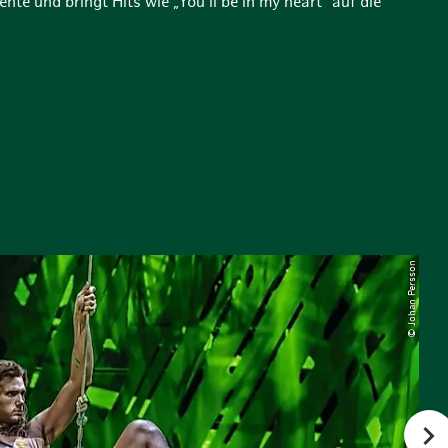
e und bringt Hits wie „You’ll be in my heart“ auf die
© Johan Persson