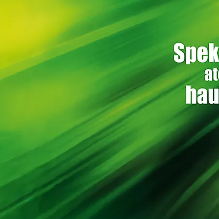
Routen & To
Historische
Grüne Metro
Erlebnis, Fre