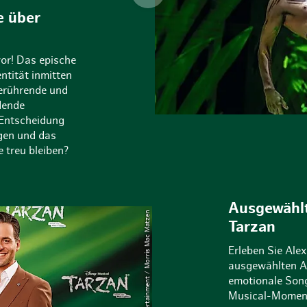
e über
vor! Das epische
ntität inmitten
berührende und
dende
 Entscheidung
gen und das
 treu bleiben?
Ausgewählt
© Stage Entertainment / Morris Mac Matzen
Tarzan
Erleben Sie Alex
ausgewählten Ab
emotionale Song
Musical-Moment