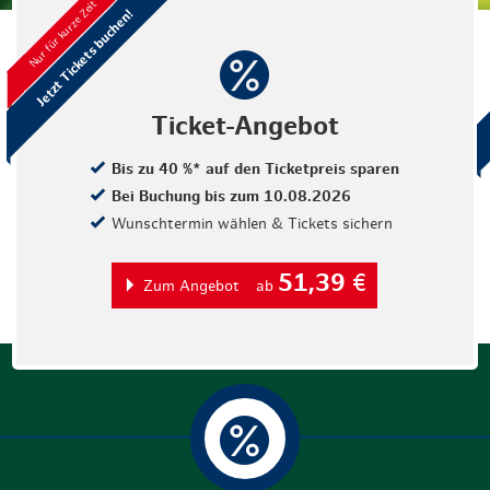
Nur für kurze Zeit
Weihnachten mit Bibi & Tina
Jetzt Tickets buchen!
Ticket-Angebot
Bis zu 40 %* auf den Ticketpreis sparen
Bei Buchung bis zum 10.08.2026
Wunschtermin wählen & Tickets sichern
51,39
€
Zum Angebot
ab