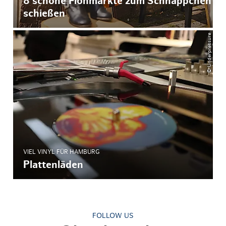
8 schöne Flohmärkte zum Schnäppchen
schießen
© Underpressure
VIEL VINYL FÜR HAMBURG
Plattenläden
FOLLOW US