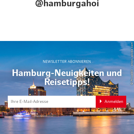
@hamburgahoi
© Powell83 – stock.adobe.com
NEWSLETTER ABONNIEREN
Hamburg-Neuigkeiten und
Reisetipps!
Anmelden