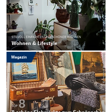
STILVOLL EINRICHTEN UND SCHÖNER WOHNEN
Wohnen & Lifestyle
© ThisIsJulia Photography
Magazin
TOP