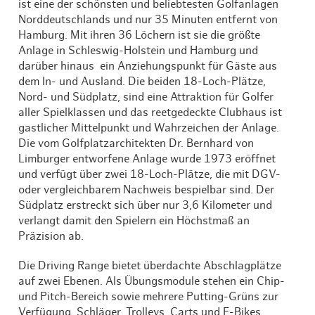
ist eine der schönsten und beliebtesten Golfanlagen
Norddeutschlands und nur 35 Minuten entfernt von
Hamburg. Mit ihren 36 Löchern ist sie die größte
Anlage in Schleswig-Holstein und Hamburg und
darüber hinaus ein Anziehungspunkt für Gäste aus
dem In- und Ausland. Die beiden 18-Loch-Plätze,
Nord- und Südplatz, sind eine Attraktion für Golfer
aller Spielklassen und das reetgedeckte Clubhaus ist
gastlicher Mittelpunkt und Wahrzeichen der Anlage.
Die vom Golfplatzarchitekten Dr. Bernhard von
Limburger entworfene Anlage wurde 1973 eröffnet
und verfügt über zwei 18-Loch-Plätze, die mit DGV-
oder vergleichbarem Nachweis bespielbar sind. Der
Südplatz erstreckt sich über nur 3,6 Kilometer und
verlangt damit den Spielern ein Höchstmaß an
Präzision ab.
Die Driving Range bietet überdachte Abschlagplätze
auf zwei Ebenen. Als Übungsmodule stehen ein Chip-
und Pitch-Bereich sowie mehrere Putting-Grüns zur
Verfügung. Schläger, Trolleys, Carts und E-Bikes