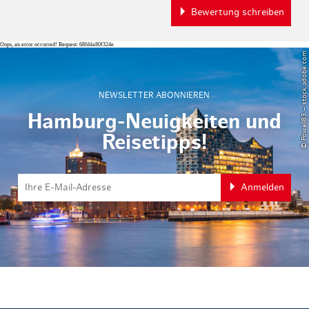
Bewertung schreiben
Oops, an error occurred! Request: 68fd4a80f324e
© Powell83 – stock.adobe.com
NEWSLETTER ABONNIEREN
Hamburg-Neuigkeiten und
Reisetipps!
Anmelden