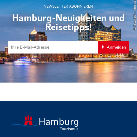
© Powell83 – stock.adobe.com
NEWSLETTER ABONNIEREN
Hamburg-Neuigkeiten und
Reisetipps!
Anmelden
zurück zur 