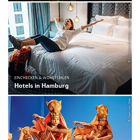
© Soloviova Liudmyla – stock.adobe.com
EINCHECKEN & WOHLFÜHLEN
Hotels in Hamburg
© Deen van Meer