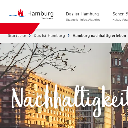
Das ist Hamburg
Sehen &
Stadtteile, Infos, Aktuelles
Kultur, Ver
Startseite
Das ist Hamburg
Hamburg nachhaltig erleben
Stadtteile in Hamburg
Sehenswürdi
Die Welt in Hamburg
Kultur & Mu
Hamburg nachhaltig erleben
Veranstaltu
Ein Tag in Hamburg
Musicals & 
Nachhaltigkeit
Hamburg das ganze Jahr
Hamburg mar
Hamburg für...
Rundfahrten
Infos & Mobilität
Radfahren i