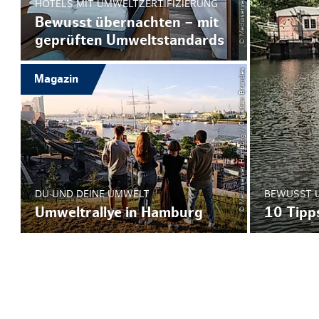
HOTELS MIT UMWELTZERTIFIZIERUNG
Bewusst übernachten – mit
geprüften Umweltstandards
© Mediaserver Hamburg / Christian Brandes
Magazin
BEWUSST 
DU UND DEINE UMWELT
10 Tipp
Umweltrallye in Hamburg