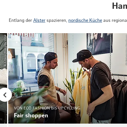
Ham
Entlang der
Alster
spazieren,
nordische Küche
aus regiona
© Empire Riverside Hotel
© Geheimti
VON ECO FASHION BIS UPCYCLING
Fair shoppen