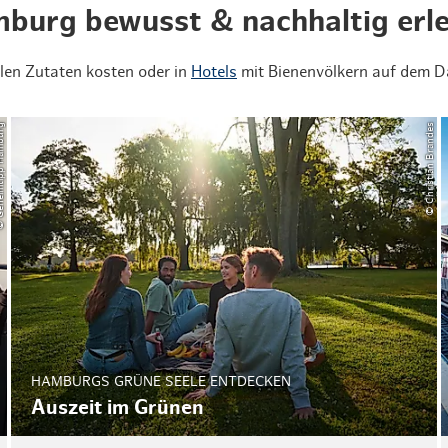
burg bewusst & nachhaltig erl
len Zutaten kosten oder in
Hotels
mit Bienenvölkern auf dem D
pp Hamburg
© Christian Brandes
HAMBURGS GRÜNE SEELE ENTDECKEN
Auszeit im Grünen