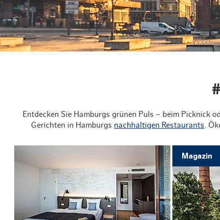
Routen & To
Historische
Grüne Metro
Erlebnis, Fre
#
Entdecken Sie Hamburgs grünen Puls – beim Picknick od
Gerichten in Hamburgs
nachhaltigen Restaurants
. Ök
© Mediaserver Hamburg / Christian Spahrbier
Magazin