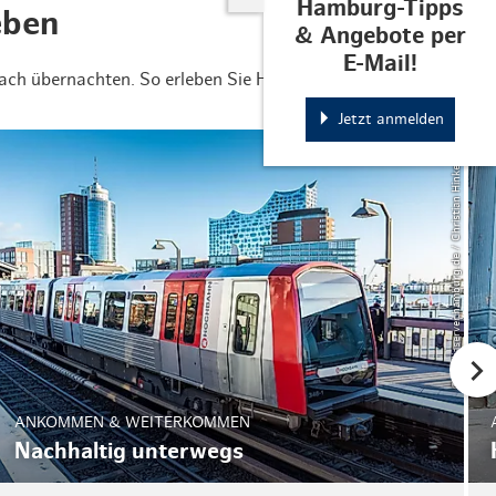
Hamburg-Tipps
eben
& Angebote per
E-Mail!
ach übernachten. So erleben Sie Hamburg noch bewusster.
Jetzt anmelden
© mediaserver.hamburg.de / Christian Hinkelmann
ANKOMMEN & WEITERKOMMEN
Nachhaltig unterwegs