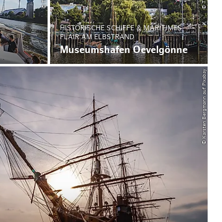
HISTORISCHE SCHIFFE & MARITIMES
FLAIR AM ELBSTRAND
Museumshafen Oevelgönne
© Karsten Bergmann auf Pixabay