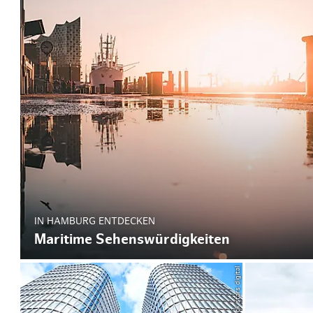
IN HAMBURG ENTDECKEN
Maritime Sehenswürdigkeiten
© URW /rock stars digital