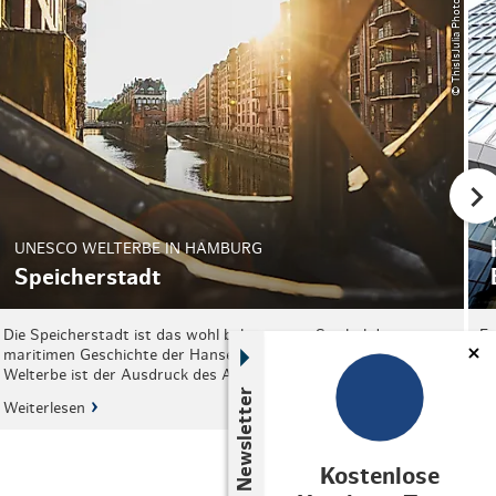
© ThisIsJulia Photography
UNESCO WELTERBE IN HAMBURG
Speicherstadt
Die Speicherstadt ist das wohl bekannteste Symbol der
En
maritimen Geschichte der Hansestadt Hamburg. Das UNESCO
St
Welterbe ist der Ausdruck des Aufstiegs…
H
Newsletter
Weiterlesen
We
Kostenlose