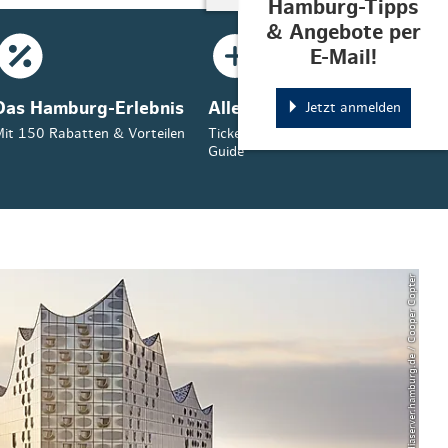
Hamburg-Tipps
& Angebote per
E-Mail!
Das Hamburg-Erlebnis
Alles in der App
Jetzt anmelden
it 150 Rabatten & Vorteilen
Tickets, Tipps & Ihr Hamburg-
Guide
© mediaserver.hamburg.de / Cooper Copter