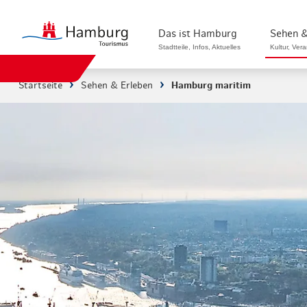
Das ist Hamburg
Sehen &
Stadtteile, Infos, Aktuelles
Kultur, Ver
Startseite
Sehen & Erleben
Hamburg maritim
Stadtteile in Hamburg
Sehenswürdi
Die Welt in Hamburg
Kultur & Mu
Hamburg nachhaltig erleben
Veranstaltu
Ein Tag in Hamburg
Musicals & 
Hamburg das ganze Jahr
Hamburg mar
Hamburg für...
Rundfahrten
Infos & Mobilität
Radfahren i