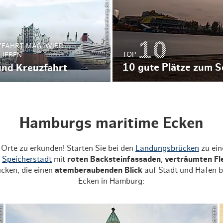
© mediaserver.hamburg.de / Jörg Modrow
ZFAHRT MAG, WIRD
TOP
LIEBEN
10 gute Plätze zum S
 und Kreuzfahrt
Hamburgs maritime Ecken
 Orte zu erkunden! Starten Sie bei den
Landungsbrücken
zu ein
e
Speicherstadt
mit
roten Backsteinfassaden
,
verträumten Fl
cken, die einen
atemberaubenden Blick
auf Stadt und Hafen bi
Ecken in Hamburg: