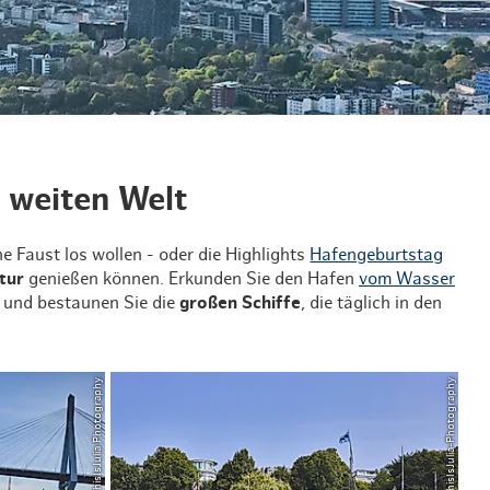
en & Lifestyle
haltig essen & trinken
haltig shoppen
 weiten Welt
ne Faust los wollen - oder die Highlights
Hafengeburtstag
ltur
genießen können. Erkunden Sie den Hafen
vom Wasser
und bestaunen Sie die
großen Schiffe
, die täglich in den
© ThisIsJulia Photography
© ThisIsJulia-Photography