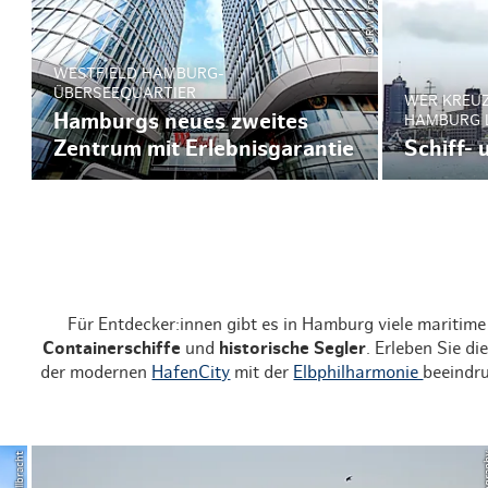
WESTFIELD HAMBURG-
ÜBERSEEQUARTIER
WER KREU
Hamburgs neues zweites
HAMBURG 
Zentrum mit Erlebnisgarantie
Schiff-
Für Entdecker:innen gibt es in Hamburg viele maritime
Containerschiffe
und
historische Segler
. Erleben Sie di
der modernen
HafenCity
mit der
Elbphilharmonie
beeindru