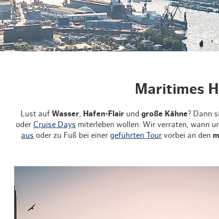
Routen & To
Historische
Grüne Metro
Erlebnis, Fre
Maritimes H
Lust auf
Wasser
,
Hafen-Flair
und
große Kähne
? Dann s
oder
Cruise Days
miterleben wollen: Wir verraten, wann 
aus
oder zu Fuß bei einer
geführten Tour
vorbei an den
m