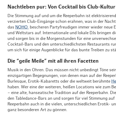
Nachtleben pur: Von Cocktail bis Club-Kultur
Die Stimmung auf und um die Reeperbahn ist elektrisierend
verzierten Club-Eingänge schon erahnen, was in der Nacht
das
NOHO
bescheren Partyfreudigen immer wieder neue Er
und Weltstars auf. Internationale und lokale DJs bringen
und sorgen bis in die Morgenstunden für eine unverwechse
Cocktail-Bars und den unterschiedlichsten Restaurants run
um sich für einige Augenblicke für das bunte Treiben zu st
Die “geile Meile” mit all ihren Facetten
Musik in den Ohren. Das müssen nicht unbedingt Töne sein
einzigartigen Begegnungen, von denen man auf der Reeperbah
Burlesque, Erotik-Kabaretts oder die weltweit berühmte
He
haben. Wer eine der weiteren, heißen Locations wie zum Be
– eine alte, hanseatische Tradition auf der Reeperbahn. Di
den Tabledance-Bars an und sorgen für viel Stimmung auf 
Reeperbahn auch in die vielen, unterschiedlichen Erotik- u
ganz besonderen Art zu gönnen.