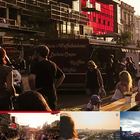
Routen & To
Historische
Grüne Metro
Erlebnis, Fre
©
©