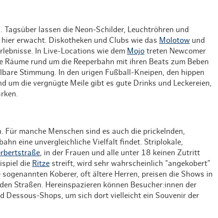
. Tagsüber lassen die Neon-Schilder, Leuchtröhren und
 hier erwacht. Diskotheken und Clubs wie das
Molotow
und
lebnisse. In Live-Locations wie dem
Mojo
treten Newcomer
 die Räume rund um die Reeperbahn mit ihren Beats zum Beben
lbare Stimmung. In den urigen Fußball-Kneipen, den hippen
d um die vergnügte Meile gibt es gute Drinks und Leckereien,
ärken.
. Für manche Menschen sind es auch die prickelnden,
n eine unvergleichliche Vielfalt findet. Striplokale,
rbertstraße
, in der Frauen und alle unter 18 keinen Zutritt
ispiel die
Ritze
streift, wird sehr wahrscheinlich “angekobert”
e sogenannten Koberer, oft ältere Herren, preisen die Shows in
den Straßen. Hereinspazieren können Besucher:innen der
nd Dessous-Shops, um sich dort vielleicht ein Souvenir der