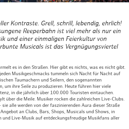
Hotel Skiverliebt
Weihnachten mit Bibi & Tina
r Kontraste. Grell, schrill, lebendig, ehrlich!
sungene Reeperbahn ist viel mehr als nur ein
ik und einer einmaligen Feierkultur von
rbunte Musicals ist das Vergnügungsviertel
melt es in den Straßen. Hier gibt es nichts, was es nicht gibt.
 jeden Musikgeschmacks tummeln sich Nacht für Nacht auf
tischen Taumachern und Seilern, den sogenannten
, um ihre Seile zu produzieren. Heute führen hier viele
enz, in die jährlich über 100.000 Touristen eintauchen.
t über die Meile. Musiker rocken die zahlreichen Live-Clubs.
– sie alle werden von der faszinierenden Aura dieser Straße
Angebot an Clubs, Bars, Shops, Musicals und Shows, in
 und Live-Musik auf entdeckungsfreudige Musikfans aller