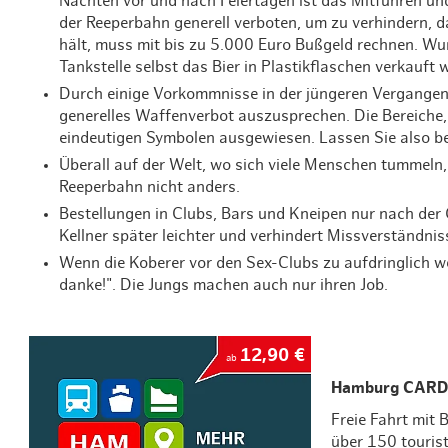
Nächten vor und nach Feiertagen ist das Mitführen und
der Reeperbahn generell verboten, um zu verhindern, d
hält, muss mit bis zu 5.000 Euro Bußgeld rechnen. Wu
Tankstelle selbst das Bier in Plastikflaschen verkauft w
Durch einige Vorkommnisse in der jüngeren Vergangenh
generelles Waffenverbot auszusprechen. Die Bereiche, f
eindeutigen Symbolen ausgewiesen. Lassen Sie also be
Überall auf der Welt, wo sich viele Menschen tummeln,
Reeperbahn nicht anders.
Bestellungen in Clubs, Bars und Kneipen nur nach de
Kellner später leichter und verhindert Missverständnis
Wenn die Koberer vor den Sex-Clubs zu aufdringlich wer
danke!". Die Jungs machen auch nur ihren Job.
12,90 €
ab
Hamburg CARD
Freie Fahrt mit
über 150 touris