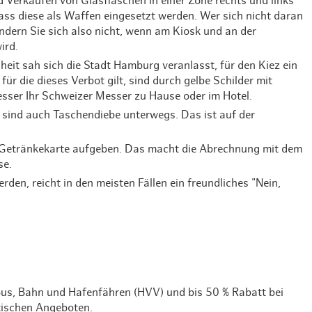
 Verkaufen von Glasflaschen in einer Zone rechts und links
ass diese als Waffen eingesetzt werden. Wer sich nicht daran
ndern Sie sich also nicht, wenn am Kiosk und an der
ird.
eit sah sich die Stadt Hamburg veranlasst, für den Kiez ein
ür die dieses Verbot gilt, sind durch gelbe Schilder mit
sser Ihr Schweizer Messer zu Hause oder im Hotel.
 sind auch Taschendiebe unterwegs. Das ist auf der
r Getränkekarte aufgeben. Das macht die Abrechnung mit dem
se.
den, reicht in den meisten Fällen ein freundliches "Nein,
 Bus, Bahn und Hafenfähren (HVV) und bis 50 % Rabatt bei
tischen Angeboten.