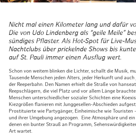
Nicht mal einen Kilometer lang und dafür volle
Die von Udo Lindenberg als “geile Meile” be
sündiges Pflaster. Als Hot-Spot für Live-Mus
Nachtclubs über prickelnde Shows bis kunte
auf St. Pauli immer einen Ausflug wert.
Schon von weitem blinken die Lichter, schallt die Musik, mur
Tausende Menschen jeden Alters, jeder Herkunft und auch
der Reeperbahn. Den Namen erhielt die Straße von hansea
Reepschlägern, die viel Platz und vor allem Länge brauchten
Menschen unterschiedlicher sozialer Schichten eine Koexist
Kiezgrößen flanieren mit Junggesellen-Abschieden aufgestyl
Prostituierte wie Partygänger, Einheimische wie Touristen 
und ihrer Umgebung angezogen. Eine Atmosphäre und ein 
denen ein bunter Strauß an Programm, Sehenswürdigkeiten
Art wartet.