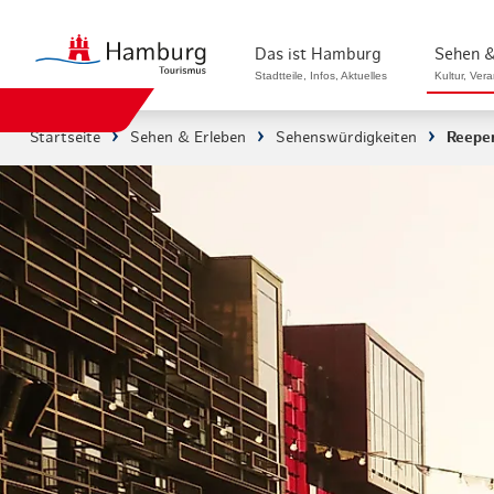
Das ist Hamburg
Sehen &
Stadtteile, Infos, Aktuelles
Kultur, Ver
Startseite
Sehen & Erleben
Sehenswürdigkeiten
Reepe
Stadtteile in Hamburg
Sehenswürdi
Die Welt in Hamburg
Kultur & Mu
Hamburg nachhaltig erleben
Veranstaltu
Ein Tag in Hamburg
Musicals & 
Hamburg das ganze Jahr
Hamburg mar
Hamburg für...
Rundfahrten
Infos & Mobilität
Radfahren i