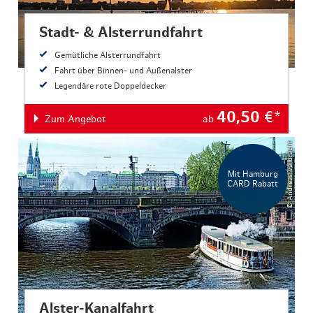
Stadt- & Alsterrundfahrt
Gemütliche Alsterrundfahrt
Fahrt über Binnen- und Außenalster
Legendäre rote Doppeldecker
40,50
€*
Zum Angebot
ab
© Andreas Vallbracht
Mit Hamburg
CARD Rabatt
Alster-Kanalfahrt