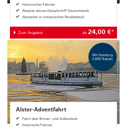
Historischen Fahrten
Ältestes aktives Dampfschiff Deutschlands
Abstecher in romantischen Rondeelteich
24,00
€*
Zum Angebot
ab
© Verein Alsterdampfschiffahrt e.V.
Mit Hamburg
CARD Rabatt
Alster-Adventfahrt
Fahrt über Binnen- und Außenalster
historische Fahrten