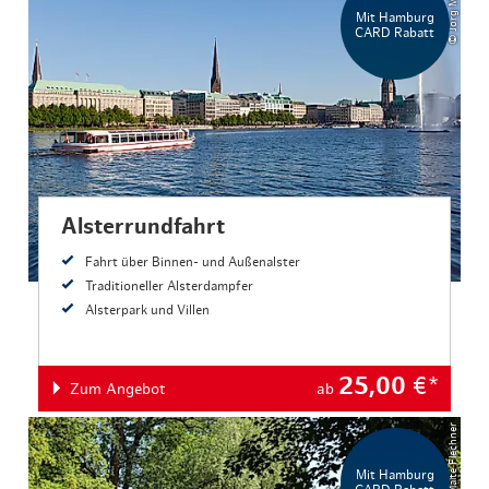
© Jörg Modrow
Mit Hamburg
CARD Rabatt
Alsterrundfahrt
Fahrt über Binnen- und Außenalster
Traditioneller Alsterdampfer
Alsterpark und Villen
25,00
€*
Zum Angebot
ab
© Malte Flechner
Mit Hamburg