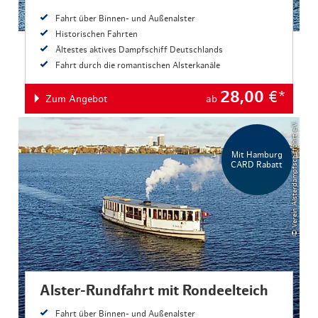
Fahrt über Binnen- und Außenalster
Historischen Fahrten
Ältestes aktives Dampfschiff Deutschlands
Fahrt durch die romantischen Alsterkanäle
28,00
€*
Zum Angebot
ab
© Verein Alsterdampfschiffahrt e.V.
Mit Hamburg
CARD Rabatt
Alster-Rundfahrt mit Rondeelteich
Fahrt über Binnen- und Außenalster