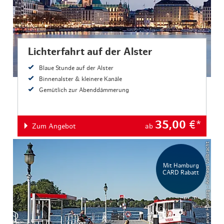
Lichterfahrt auf der Alster
Blaue Stunde auf der Alster
Binnenalster & kleinere Kanäle
Gemütlich zur Abenddämmerung
35,00
€*
Zum Angebot
ab
© Mediaserver Hamburg - Andreas Vallbracht
Mit Hamburg
CARD Rabatt