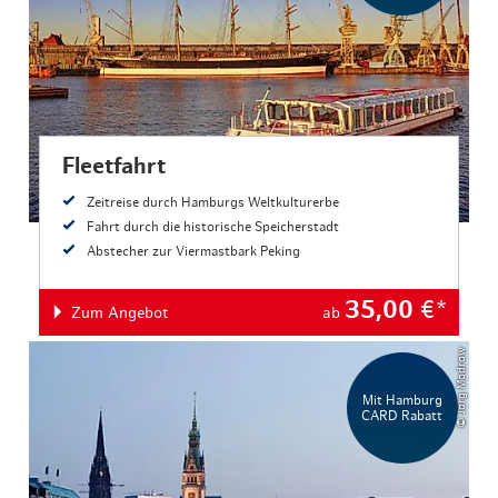
Fleetfahrt
Zeitreise durch Hamburgs Weltkulturerbe
Fahrt durch die historische Speicherstadt
Abstecher zur Viermastbark Peking
35,00
€*
Zum Angebot
ab
© Jörg Modrow
Mit Hamburg
CARD Rabatt