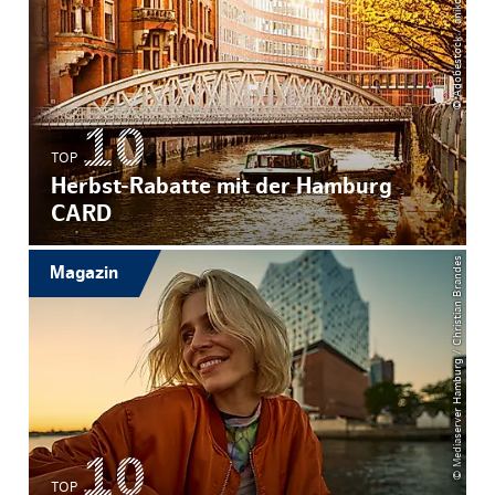
© Adobestock / anikosphotography
TOP
Herbst-Rabatte mit der Hamburg
CARD
© Mediaserver Hamburg / Christian Brandes
Magazin
TOP