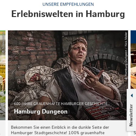
UNSERE EMPFEHLUNGEN
Erlebniswelten in Hamburg
© S. Hinzmann
© Hamburg Dungeon / Nick Mailer
600 JAHRE GRAUENHAFTE HAMBURGER GESCHICHTE
Newsletter
Hamburg Dungeon
Bekommen Sie einen Einblick in die dunkle Seite der
E
,
Hamburger Stadtgeschichte! 100% grauenhafte
S