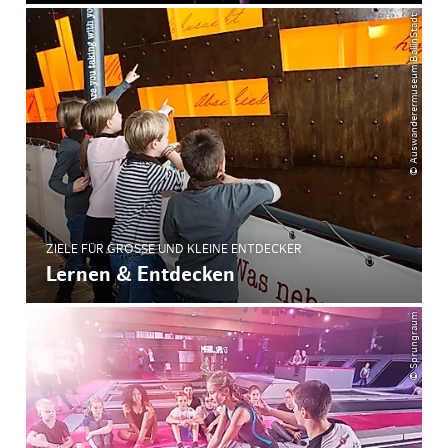
© Auswanderermuseum BallinStadt
ZIELE FÜR GROSSE UND KLEINE ENTDECKER
Lernen & Entdecken
© Sprungraum