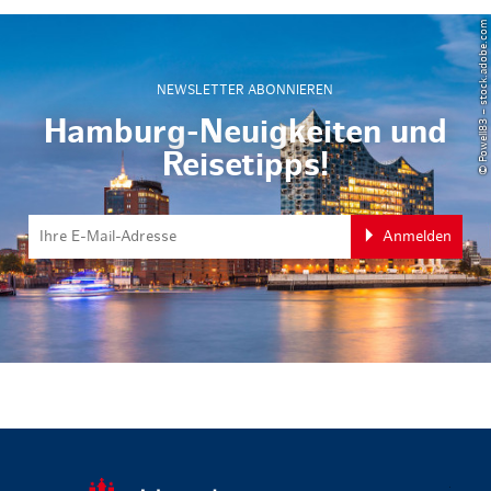
© Powell83 – stock.adobe.com
NEWSLETTER ABONNIEREN
Hamburg-Neuigkeiten und
Reisetipps!
Anmelden
zurück zur 