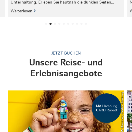
Unterhaltung: Erleben Sie hautnah die dunklen Seiten…
N
Weiterlesen
W
JETZT BUCHEN
Unsere Reise- und
Erlebnisangebote
© LEGO® Discovery Centre Hamburg
Mit Hamburg
CARD Rabatt