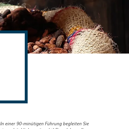
en & Lifestyle
haltig essen & trinken
haltig shoppen
 einer 90-minütigen Führung begleiten Sie