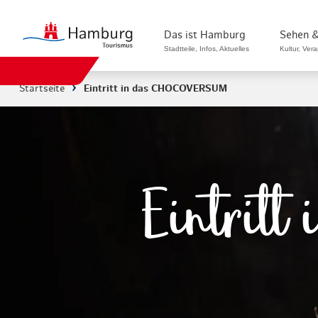
Das ist Hamburg
Sehen &
Stadtteile, Infos, Aktuelles
Kultur, Ver
Startseite
Eintritt in das CHOCOVERSUM
Stadtteile in Hamburg
Sehenswürdi
Die Welt in Hamburg
Kultur & Mu
Hamburg nachhaltig erleben
Veranstaltu
Eintrit
Ein Tag in Hamburg
Musicals & 
Hamburg das ganze Jahr
Hamburg mar
Hamburg für...
Rundfahrten
Infos & Mobilität
Radfahren i