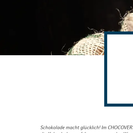
Routen & To
Historische
Grüne Metro
Erlebnis, Fre
Schokolade macht glücklich! Im CHOCOVERSU