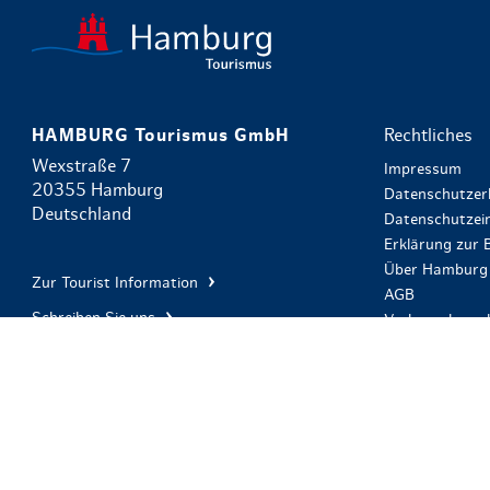
HAMBURG Tourismus GmbH
Rechtliches
Wexstraße 7
Impressum
20355 Hamburg
Datenschutzer
Deutschland
Datenschutzein
Erklärung zur B
Über Hamburg 
Zur Tourist Information
AGB
Schreiben Sie uns
Verbrauchersch
Einlösebeding
+49 (0) 40 300 51 701
Brauchen Sie Hilfe oder
möchten telefonisch buchen?
Mo - Fr: 9:00 - 17:00 Uhr
Samstag, Sonn- und Feiertag geschlossen
Zahlungsart