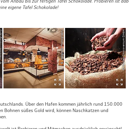
m Anbau bis zur fertigen Tafel Schokolade. Probieren ist dabei
Hotel Skiverliebt
eine eigene Tafel Schokolade!
Weihnachten mit Bibi & Tina
lia Photography
© ThisIsJulia Photography
© Hachez Chocoversum GmbH
utschlands. Über den Hafen kommen jährlich rund 150.000
ren Bohnen süßes Gold wird, können Naschkatzen und
en.