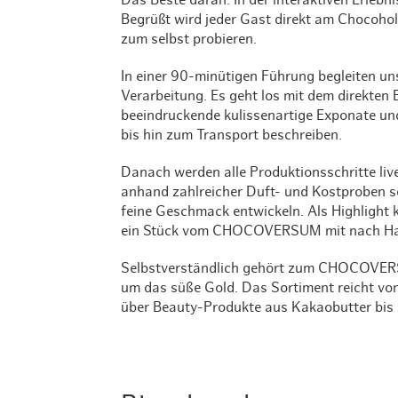
Das Beste daran: In der interaktiven Erleb
Begrüßt wird jeder Gast direkt am Chocoh
zum selbst probieren.
In einer 90-minütigen Führung begleiten u
Verarbeitung. Es geht los mit dem direkten
beeindruckende kulissenartige Exponate u
bis hin zum Transport beschreiben.
Danach werden alle Produktionsschritte li
anhand zahlreicher Duft- und Kostproben s
feine Geschmack entwickeln. Als Highlight 
ein Stück vom CHOCOVERSUM mit nach Ha
Selbstverständlich gehört zum CHOCOVER
um das süße Gold. Das Sortiment reicht vo
über Beauty-Produkte aus Kakaobutter bis