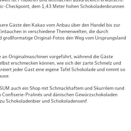
niswelt ist Probieren und Mitmachen ausdrücklich erwünscht!
olic-Checkpoint, dem 1,43 Meter hohen Schokoladenbrunnen
nsere Gäste den Kakao vom Anbau über den Handel bis zur
 Eintauchen in verschiedene Themenwelten, die durch
nd großformatige Original-Fotos den Weg vom Ursprungsland
ve an Originalmaschinen vorgeführt, während die Gäste
elbst erschmecken können, wie sich der zarte Schmelz und
kreiert jeder Gast eine eigene Tafel Schokolade und nimmt so
use.
SUM auch ein Shop mit Schmackhaftem und Skurrilem rund
n Confiserie-Pralinés und dänischen Gewürzschokoladen
 zu Schokoladenbier und Schokoladensenf.