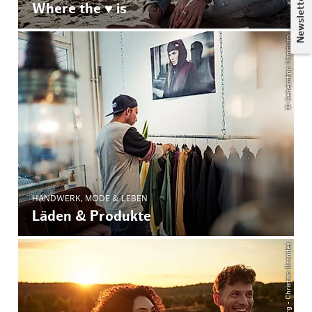
Newsletter
Where the ♥ is
© Geheimtipp Hamburg
HANDWERK, MODE & LEBEN
Läden & Produkte