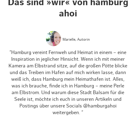
Das sind »wir« von hamburg
ahoi
Marielle, Autorin
“Hamburg vereint Fernweh und Heimat in einem – eine
Inspiration in jeglicher Hinsicht. Wenn ich mit meiner
Kamera am Elbstrand sitze, auf die großen Pötte blicke
und das Treiben im Hafen auf mich wirken lasse, dann
B
weiß ich, dass Hamburg mein Heimathafen ist. Alles,
Se
was ich brauche, finde ich in Hamburg – meine Perle
So 
am Elbstrom. Und warum diese Stadt Balsam für die
Seele ist, möchte ich euch in unseren Artikeln und
@h
Postings über unsere Socials @hamburgahoi
weitergeben. ”