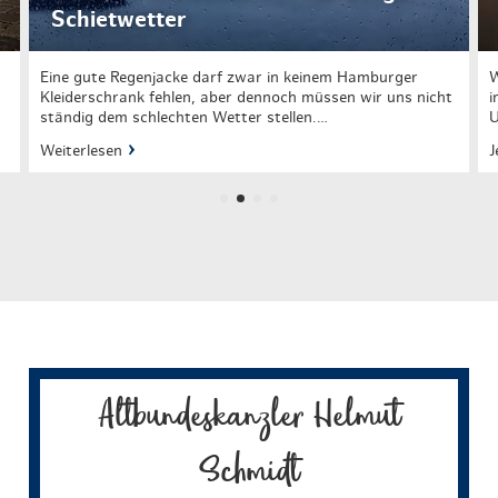
Schietwetter
Eine gute Regenjacke darf zwar in keinem Hamburger
W
Kleiderschrank fehlen, aber dennoch müssen wir uns nicht
i
ständig dem schlechten Wetter stellen.…
U
Weiterlesen
J
Altbundeskanzler Helmut
Schmidt