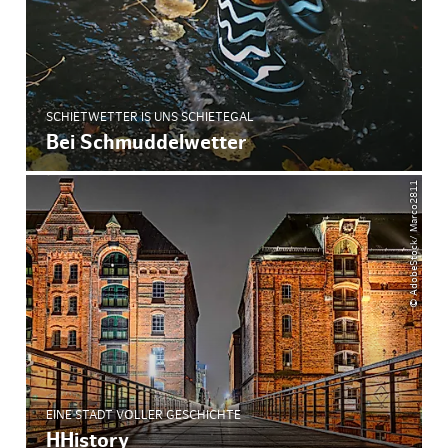
SCHIETWETTER IS UNS SCHIETEGAL
Bei Schmuddelwetter
© AdobeStock/ Marco2811
EINE STADT VOLLER GESCHICHTE
HHistory