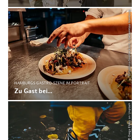
© Dahlina-Sophie Kock / Geheimtipp Hamburg
HAMBURGS GASTRO-SZENE IM PORTRAIT
Zu Gast bei...
© Daiga Ellaby on Unplash