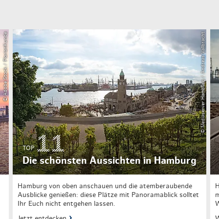
© Adobe Stock / FlorianKunde
© Mediaserver Hamburg / Andreas Vallbracht
TOP
Die schönsten Aussichten in Hamburg
Hamburg von oben anschauen und die atemberaubende
H
Ausblicke genießen: diese Plätze mit Panoramablick solltet
m
Ihr Euch nicht entgehen lassen.
W
Jetzt entdecken
W