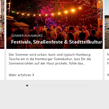
© Mediaserver Hamburg / Jörg Modrow
SOMMER IN HAMBURG
Festivals, Straßenfeste & Stadtteilkultur
r
Der Sommer wird urban, bunt und typisch Hamburg:
N
Tauche ein in die Hamburger Szenekultur, lass Dir die
u
Sonnenstrahlen auf der Haut prickeln, fühle das…
H
Mehr erfahren
W