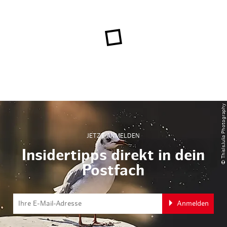
© ThisIsJulia Photography
JETZT ANMELDEN
Insidertipps direkt in dein
Postfach
Anmelden