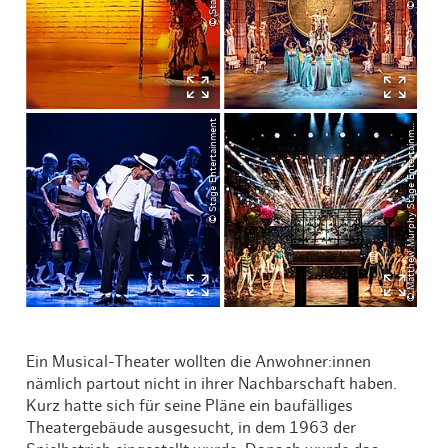
M
a
t
t
h
e
w
M
u
r
p
h
y
S
t
a
g
e
E
n
t
e
r
t
ai
n
n
© Stage Entertainment
©
e
t
m
Ein Musical-Theater wollten die Anwohner:innen
nämlich partout nicht in ihrer Nachbarschaft haben.
Kurz hatte sich für seine Pläne ein baufälliges
Theatergebäude ausgesucht, in dem 1963 der