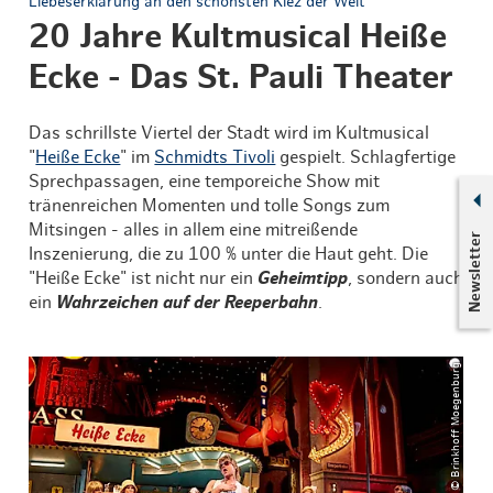
Liebeserklärung an den schönsten Kiez der Welt
20 Jahre Kultmusical Heiße
Ecke - Das St. Pauli Theater
Das schrillste Viertel der Stadt wird im Kultmusical
"
Heiße Ecke
" im
Schmidts Tivoli
gespielt. Schlagfertige
Sprechpassagen, eine temporeiche Show mit
tränenreichen Momenten und tolle Songs zum
Mitsingen - alles in allem eine mitreißende
Newsletter
Inszenierung, die zu 100 % unter die Haut geht. Die
"Heiße Ecke" ist nicht nur ein
Geheimtipp
, sondern auch
ein
Wahrzeichen auf der Reeperbahn
.
© Brinkhoff Moegenburg