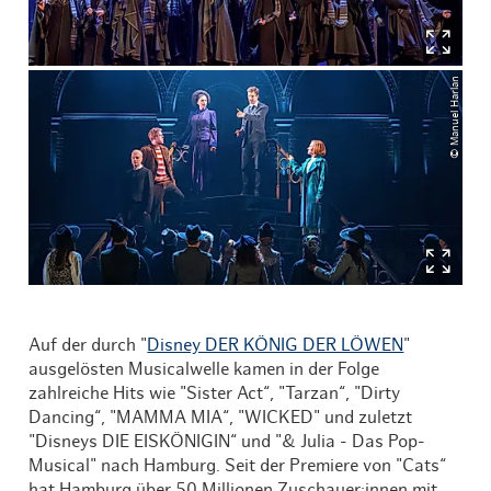
© Manuel Harlan
Auf der durch "
Disney DER KÖNIG DER LÖWEN
"
ausgelösten Musicalwelle kamen in der Folge
zahlreiche Hits wie "Sister Act“, "Tarzan“, "Dirty
Dancing“, "MAMMA MIA“, "WICKED" und zuletzt
"Disneys DIE EISKÖNIGIN“ und "& Julia - Das Pop-
Musical" nach Hamburg. Seit der Premiere von "Cats“
hat Hamburg über 50 Millionen Zuschauer:innen mit