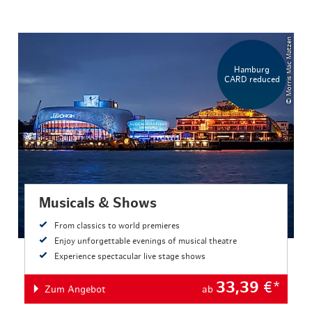
© Morris Mac Matzen
Hamburg
CARD reduced
Musicals & Shows
From classics to world premieres
Enjoy unforgettable evenings of musical theatre
Experience spectacular live stage shows
33,39
€*
Zum Angebot
ab