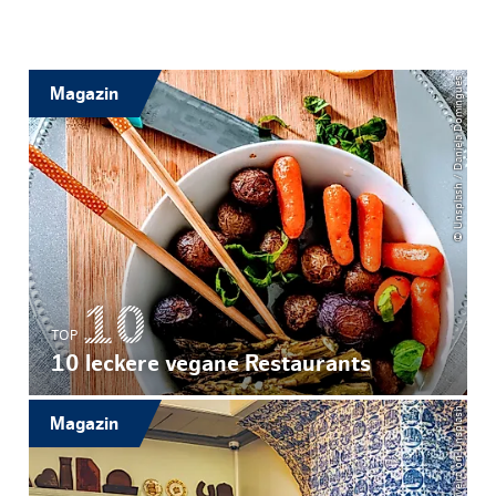
© Unsplash / Daniela Domingues
Magazin
TOP
10 leckere vegane Restaurants
© Denis oliveira on Unsplash
Magazin