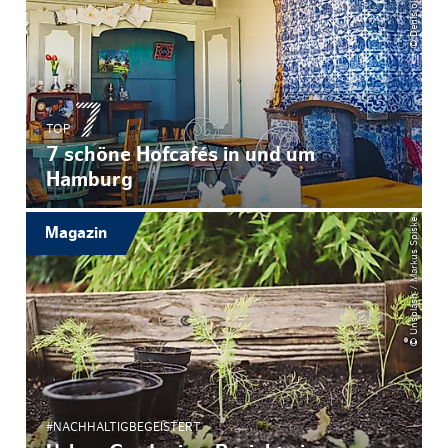
TOP
7 schöne Hofcafés in und um
Hamburg
© Unsplash / Markus Spiske
Magazin
#NACHHALTIGBEGEISTERT