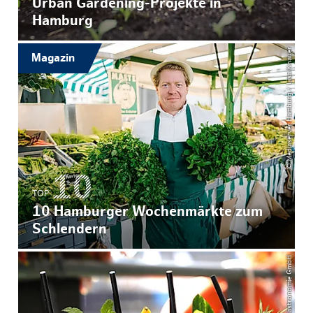
Urban Gardening-Projekte in
Hamburg
© Mediaserver Hamburg / Lisa Knauer
Magazin
TOP
10 Hamburger Wochenmärkte zum
Schlendern