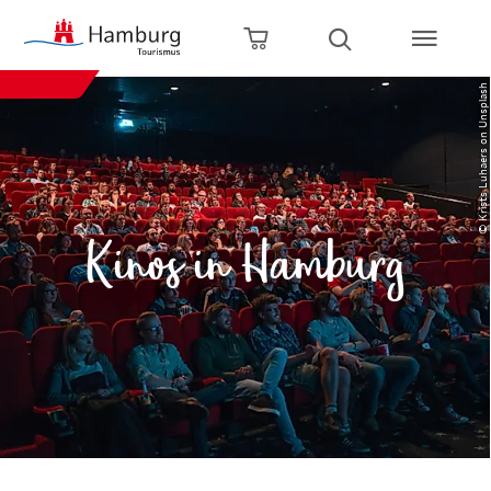
Zum Hauptinhalt springen
Zur Hauptnavigation springen
Zur Volltextsuche springen
Zum Footer springen
Warenkorb öffnen
Suche öffnen
© Krists Luhaers on Unsplash
Kinos in Hamburg