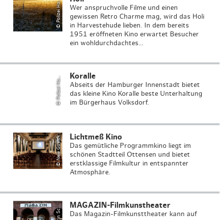
P
oli
z
ei
H
b
u
r
©
m
g
a
Wer anspruchvolle Filme und einen
gewissen Retro Charme mag, wird das Holi
in Harvestehude lieben. In dem bereits
1951 eröffneten Kino erwartet Besucher
ein wohldurchdachtes…
P
oli
z
ei
H
b
u
r
Koralle
©
m
g
a
Abseits der Hamburger Innenstadt bietet
das kleine Kino Koralle beste Unterhaltung
im Bürgerhaus Volksdorf.
Lichtmeß Kino
© Nele Guelck
Das gemütliche Programmkino liegt im
schönen Stadtteil Ottensen und bietet
K
a
t
ri
n
S
n
ei
d
e
r
/
I
n
si
d
e
-
Pi
c
t
u
r
erstklassige Filmkultur in entspannter
Atmosphäre.
MAGAZIN-Filmkunstheater
©
h
e
Das Magazin-Filmkunsttheater kann auf