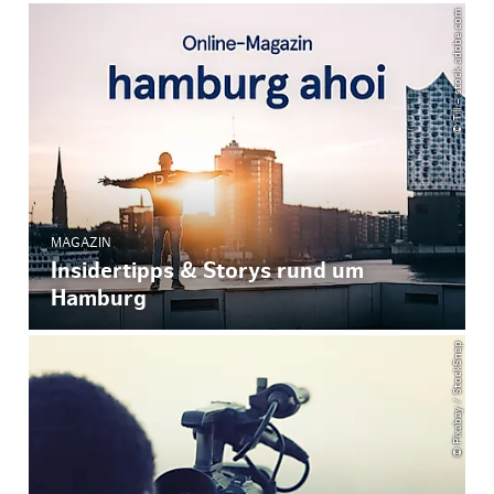
© Till – stock.adobe.com
MAGAZIN
Insidertipps & Storys rund um
Hamburg
© Pixabay / StockSnap