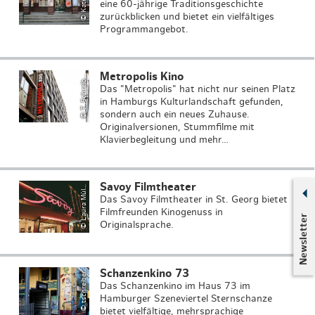
c
eine 60-jährige Traditionsgeschichte
zurückblicken und bietet ein vielfältiges
Programmangebot.
Metropolis Kino
©
T
.
S
c
h
r
ei
e
r
b
Das "Metropolis" hat nicht nur seinen Platz
in Hamburgs Kulturlandschaft gefunden,
sondern auch ein neues Zuhause.
Originalversionen, Stummfilme mit
Klavierbegleitung und mehr…
Savoy Filmtheater
L
a
u
r
a
M
©
e
r
üll
Das Savoy Filmtheater in St. Georg bietet
Filmfreunden Kinogenuss in
Newsletter
Originalsprache.
Schanzenkino 73
© tschreiber
Das Schanzenkino im Haus 73 im
Hamburger Szeneviertel Sternschanze
bietet vielfältige, mehrsprachige