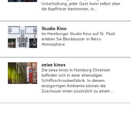
Unterhaltung; jeder Gast kann selbst über
die Kopfhörer bestimmen, in…
J
o
h
a
n
n
e
B
e
s
c
h
o
n
e
Studio Kino
©
r
s
Im Hamburger Studio Kino auf St. Pauli
erleben Sie Blockbuster in Retro
Atmosphäre.
T
hi
s
I
s
J
P
h
o
t
o
g
r
a
p
h
zeise kinos
©
a
y
uli
Die zeise kinos in Hamburg Ottensen
befinden sich in einer ehemaligen
Schiffsschraubenfabrik. In diesem
einzigartigen Ambiente können die
Zuschauer:innen zusätzlich zu einem…