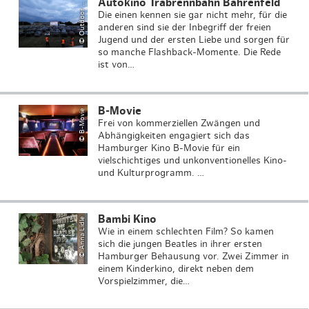
O
u
t
d
o
o
r
n
e
G
m
b
Autokino Trabrennbahn Bahrenfeld
©
Ci
H
Die einen kennen sie gar nicht mehr, für die
anderen sind sie der Inbegriff der freien
Jugend und der ersten Liebe und sorgen für
so manche Flashback-Momente. Die Rede
ist von…
B-Movie
© B-Movie
Frei von kommerziellen Zwängen und
Abhängigkeiten engagiert sich das
Hamburger Kino B-Movie für ein
vielschichtiges und unkonventionelles Kino-
und Kulturprogramm. …
Bambi Kino
© Anna Lidle
Wie in einem schlechten Film? So kamen
sich die jungen Beatles in ihrer ersten
Hamburger Behausung vor. Zwei Zimmer in
einem Kinderkino, direkt neben dem
Vorspielzimmer, die…