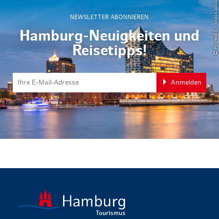
© Powell83 – stock.adobe.com
NEWSLETTER ABONNIEREN
Hamburg-Neuigkeiten und
Reisetipps!
Anmelden
zurück zur 