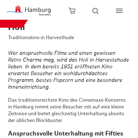
Zum Hauptinhalt springen
Zur Hauptnavigation springen
Zur Volltextsuche springen
Zum Footer springen
Warenkorb öffnen
Suche öffnen
Holi
Traditionskino in Harvesthude
Wer anspruchvolle Filme und einen gewissen
Retro Charme mag, wird das Holi in Harvestehude
lieben. In dem bereits 1951 eröffneten Kino
erwartet Besucher ein wohldurchdachtes
Programm, bestes Popcorn und eine besondere
Inneneinrichtung.
Das traditionsreichste Kino des Cinnemaxx-Konzerns
in Hamburg nimmt seine Besucher mit auf eine kleine
Zeitreise und bietet gleichzeitig Unterhaltung abseits
der üblichen Blockbuster.
Anspruchsvolle Unterhaltung mit Fifties