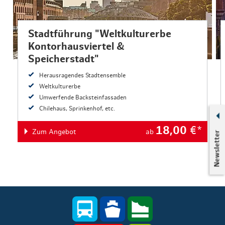
Stadtführung "Weltkulturerbe
Kontorhausviertel &
Speicherstadt"
Herausragendes Stadtensemble
Weltkulturerbe
Umwerfende Backsteinfassaden
Chilehaus, Sprinkenhof, etc.
18,00
€*
Zum Angebot
ab
Newsletter