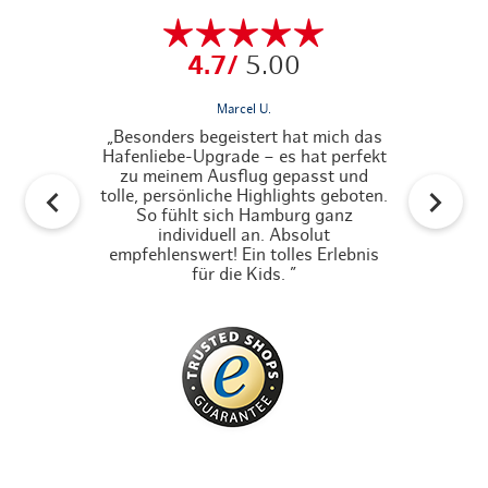
4.7/
5.00
Marcel U.
„Besonders begeistert hat mich das
„Unkompliz
Hafenliebe-Upgrade – es hat perfekt
mit der Ha
zu meinem Ausflug gepasst und
Sehen
tolle, persönliche Highlights geboten.
Unternehmun
So fühlt sich Hamburg ganz
der 
individuell an. Absolut
empfehlenswert! Ein tolles Erlebnis
für die Kids. ”