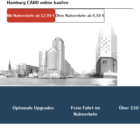
Hamburg CARD online kaufen
uppenkarte
Mit Nahverkehr ab 12,90 €
Ohne Nahverkehr ab 4,50 €
ig für bis zu 5 Personen beliebigen Alters
Tageskart
24,90 
2-Tageskart
43,90 
3-Tageskart
60,90 
Optionale Upgrades
Freie Fahrt im
Über 150
Nahverkehr
4-Tageskart
77,90 