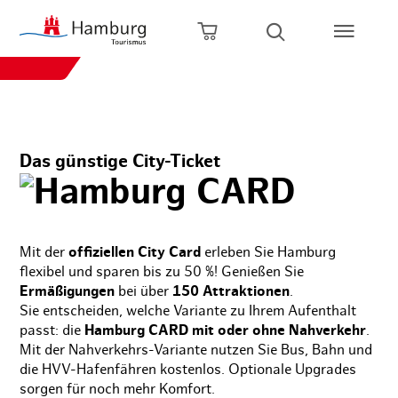
nzelkarte
Zum Hauptinhalt springen
Zur Hauptnavigation springen
Zur Volltextsuche springen
Zum Footer springen
Warenkorb öffnen
Suche öffnen
ig für 1 Pers. und 3 Kinder (6 bis 14 Jahre)
Tageskart
12,90 
Das günstige City-Ticket
Hamburg CARD
2-Tageskart
24,90 
3-Tageskart
35,90 
Mit der
offiziellen City Card
erleben Sie Hamburg
flexibel und sparen bis zu 50 %! Genießen Sie
Ermäßigungen
bei über
150 Attraktionen
.
Sie entscheiden, welche Variante zu Ihrem Aufenthalt
4-Tageskart
46,90 
passt: die
Hamburg CARD mit oder ohne Nahverkehr
.
Mit der Nahverkehrs-Variante nutzen Sie Bus, Bahn und
die HVV-Hafenfähren kostenlos. Optionale Upgrades
5-Tageskart
54,90 
sorgen für noch mehr Komfort.