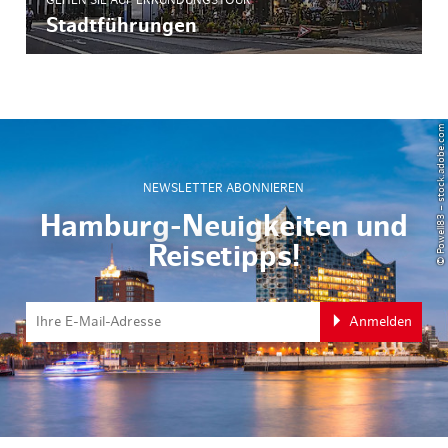
GEHEN SIE AUF ERKUNDUNGSTOUR
Stadtführungen
© Powell83 – stock.adobe.com
NEWSLETTER ABONNIEREN
Hamburg-Neuigkeiten und
Reisetipps!
Anmelden