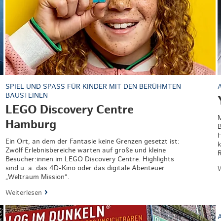
SPIEL UND SPASS FÜR KINDER MIT DEN BERÜHMTEN B
AUSTEINEN
LEGO Discovery Centre
M
Hamburg
B
H
Ein Ort, an dem der Fantasie keine Grenzen gesetzt ist:
k
Zwölf Erlebnisbereiche warten auf große und kleine
R
Besucher:innen im LEGO Discovery Centre. Highlights
sind u. a. das 4D-Kino oder das digitale Abenteuer
W
„Weltraum Mission“.
Weiterlesen