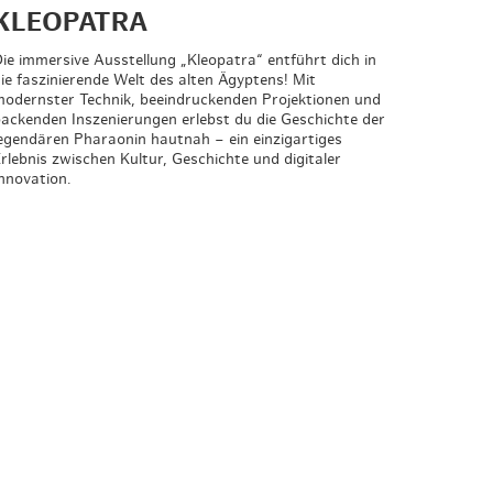
KLEOPATRA
ie immersive Ausstellung „Kleopatra“ entführt dich in
ie faszinierende Welt des alten Ägyptens! Mit
odernster Technik, beeindruckenden Projektionen und
ackenden Inszenierungen erlebst du die Geschichte der
egendären Pharaonin hautnah – ein einzigartiges
rlebnis zwischen Kultur, Geschichte und digitaler
nnovation.