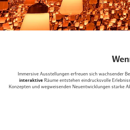
Routen & To
Historische
Grüne Metro
Erlebnis, Fre
Wenn
Immersive Ausstellungen erfreuen sich wachsender Bel
interaktive
Räume entstehen eindrucksvolle Erlebniss
Konzepten und wegweisenden Neuentwicklungen starke Akze