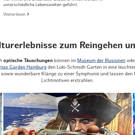
unterschiedliche Lebenswelten geführt.
Weiterlesen
lturerlebnisse zum Reingehen u
ch
optische Täuschungen
können im
Museum der Illusionen
ode
tmas Garden Hamburg
den Loki-Schmidt-Garten in eine leuchte
sowie wunderbare Klänge zu einer Symphonie und lassen den
Lichtmotiven erstrahlen.
r Illusionen
© Mindways GmbH