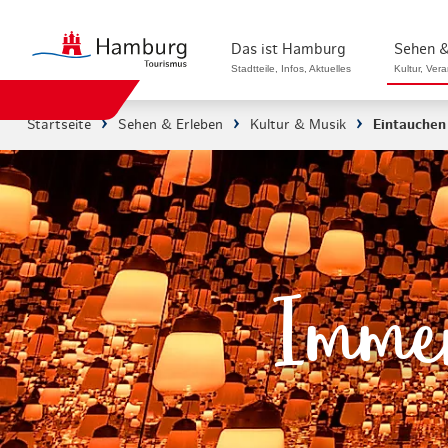
Das ist Hamburg
Sehen &
Stadtteile, Infos, Aktuelles
Kultur, Ver
Startseite
Sehen & Erleben
Kultur & Musik
Eintauchen 
Stadtteile in Hamburg
Sehenswürdi
Die Welt in Hamburg
Kultur & Mu
Hamburg nachhaltig erleben
Veranstaltu
Immer
Ein Tag in Hamburg
Musicals & 
Hamburg das ganze Jahr
Hamburg mar
Hamburg für...
Rundfahrten
Infos & Mobilität
Radfahren i