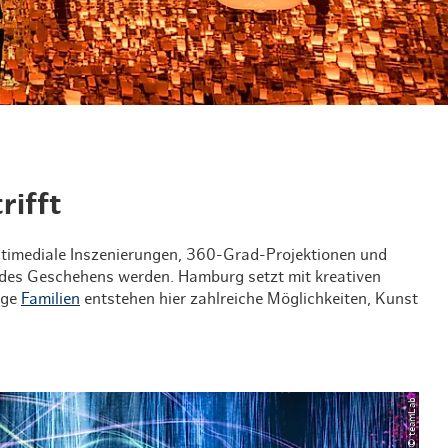
en & Lifestyle
haltig essen & trinken
haltig shoppen
rifft
ltimediale Inszenierungen, 360-Grad-Projektionen und
il des Geschehens werden. Hamburg setzt mit kreativen
ige
Familien
entstehen hier zahlreiche Möglichkeiten, Kunst
© teamLab