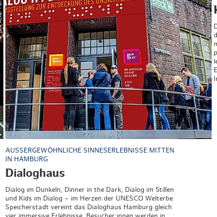
/ Panik City
© Dialoghaus Hamburg
D
d
m
p
l
E
I
AUSSERGEWÖHNLICHE SINNESERLEBNISSE MITTEN I
N HAMBURG
Dialoghaus
Dialog im Dunkeln, Dinner in the Dark, Dialog im Stillen
und Kids im Dialog – im Herzen der UNESCO Welterbe
Speicherstadt vereint das Dialoghaus Hamburg gleich
vier immersive Erlebnisse. Besucher:innen werden in