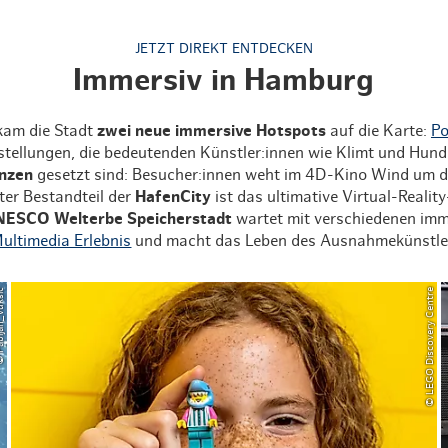
JETZT DIREKT ENTDECKEN
Immersiv in Hamburg
am die Stadt
zwei neue immersive Hotspots
auf die Karte:
Po
stellungen, die bedeutenden Künstler:innen wie Klimt und Hu
enzen
gesetzt sind: Besucher:innen weht im 4D-Kino Wind um d
ter Bestandteil der
HafenCity
ist das ultimative Virtual-Realit
NESCO Welterbe Speicherstadt
wartet mit verschiedenen imm
ultimedia Erlebnis
und macht das Leben des Ausnahmekünstlers 
n_Vuksic
© LEGO Discovery Centre