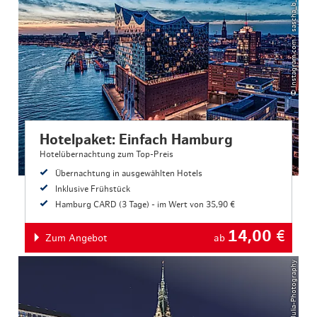
© Instagram.com / sascha_b_hamburg
Hotelpaket: Einfach Hamburg
Hotelübernachtung zum Top-Preis
Übernachtung in ausgewählten Hotels
Inklusive Frühstück
Hamburg CARD (3 Tage) - im Wert von 35,90 €
14,00
€
Zum Angebot
ab
© ThisIsJulia-Photography