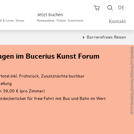
Warenkorb öf
Suche ö
DE
Jetzt buchen
dt & Leute, Storys
Reisepakete, Tickets, Gutscheine
Kontakt
Barrierefreies Reisen
ping A-Z
aurants A-Z
Sommer Special
© F.C.Gundlach_Courtesy Stiftung_F.C.Gundlach
ungen im Bucerius Kunst Forum
tteilshopping
s & Bistros A-Z
Reisepakete
aufszentren
enarten
Hamburg CARD
otel inkl. Frühstück, Zusatznächte buchbar
ellung
märkte
urger Originale
Tickets & Aktivitäten
n 39,00 € (pro Zimmer)
henmärkte
ne-Restaurants
ntdeckerticket für freie Fahrt mit Bus und Bahn im Wert
Hotels
aufsoffene Sonntage
met- & Feinschmecker
Gutschein schenken
dung, Schuhe, Schmuck
& günstig
Gruppenreisen