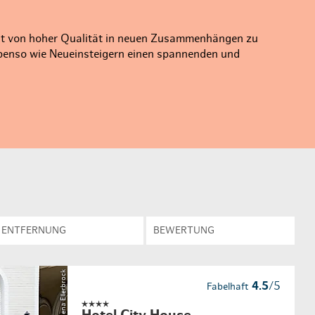
en & Lifestyle
haltig essen & trinken
haltig shoppen
nst von hoher Qualität in neuen Zusammenhängen zu
benso wie Neueinsteigern einen spannenden und
ENTFERNUNG
BEWERTUNG
© Sarah-Lena Ellerbrock
4.5
/5
Fabelhaft