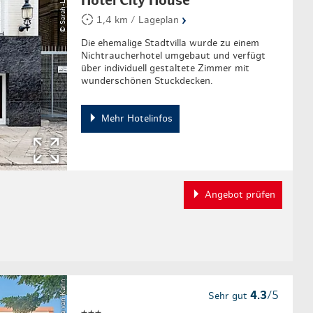
Hotel City House
›
1,4 km / Lageplan
Die ehemalige Stadtvilla wurde zu einem
Nichtraucherhotel umgebaut und verfügt
über individuell gestaltete Zimmer mit
wunderschönen Stuckdecken.
Mehr Hotelinfos
Angebot prüfen
© Marina van Kann
4.3
/5
Sehr gut