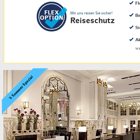
Fl
Mit uns reisen Sie sicher!
Be
Reiseschutz
Si
Ak
we
% Sommer Special