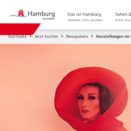
Das ist Hamburg
Sehen &
Stadtteile, Infos, Aktuelles
Kultur, Ver
Startseite
Jetzt buchen
Reisepakete
Ausstellungen im
Stadtteile in Hamburg
Sehenswürdi
Die Welt in Hamburg
Kultur & Mu
Hamburg nachhaltig erleben
Veranstaltu
Ein Tag in Hamburg
Musicals & 
Hamburg das ganze Jahr
Hamburg mar
Hamburg für...
Rundfahrten
Infos & Mobilität
Radfahren i