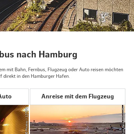
en & Lifestyle
haltig essen & trinken
haltig shoppen
nbus nach Hamburg
uem mit Bahn, Fernbus, Flugzeug oder Auto reisen möchten
iff direkt in den Hamburger Hafen.
Auto
Anreise mit dem Flugzeug
© Pixabay / 127071
© Matthias Pens Fotografie