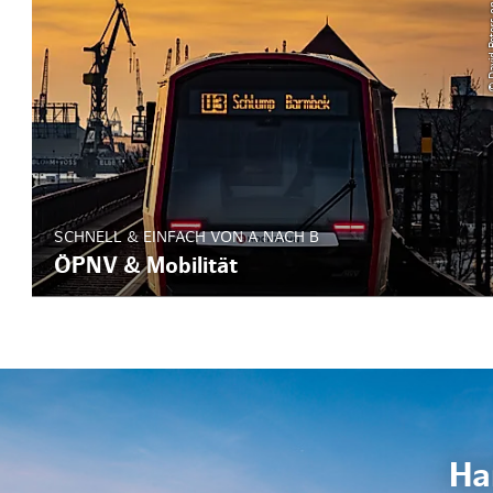
© David Pete
SCHNELL & EINFACH VON A NACH B
ÖPNV & Mobilität
Ha