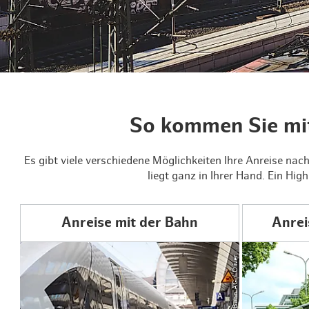
Routen & To
Historische
Grüne Metro
Erlebnis, Fre
So kommen Sie mi
Es gibt viele verschiedene Möglichkeiten Ihre Anreise n
liegt ganz in Ihrer Hand. Ein Hig
Anreise mit der Bahn
Anrei
D
e
u
t
s
c
h
e
B
a
h
n
A
G
/
Oli
v
e
r
a
n
©
L
g