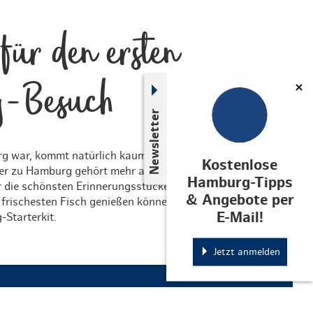
für den ersten
-Besuch
Newsletter
g war, kommt natürlich kaum an den touristischen
Kostenlose
ber zu Hamburg gehört mehr als nur Hafen und
Hamburg-Tipps
r die schönsten Erinnerungsstücke finden, das beste
& Angebote per
rischesten Fisch genießen können, verraten wir euch hier,
E-Mail!
-Starterkit.
Jetzt anmelden