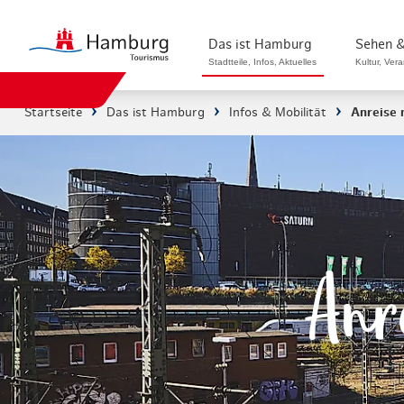
Das ist Hamburg
Sehen &
Stadtteile, Infos, Aktuelles
Kultur, Ver
Startseite
Das ist Hamburg
Infos & Mobilität
Anreise
Stadtteile in Hamburg
Sehenswürdi
Die Welt in Hamburg
Kultur & Mu
Hamburg nachhaltig erleben
Veranstaltu
Ein Tag in Hamburg
Musicals & 
Anr
Hamburg das ganze Jahr
Hamburg mar
Hamburg für...
Rundfahrten
Infos & Mobilität
Radfahren i