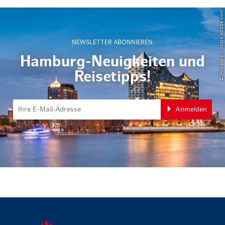
© Powell83 – stock.adobe.com
NEWSLETTER ABONNIEREN
Hamburg-Neuigkeiten und
Reisetipps!
Anmelden
zurück zur 