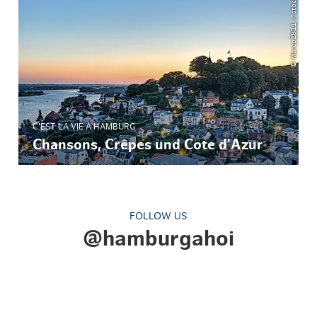
© Marco2811 – stock.adobe.com
C'EST LA VIE À HAMBURG
Chansons, Crêpes und Cote d’Azur
FOLLOW US
@hamburgahoi