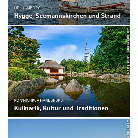
HEJ HAMBORG!
Hygge, Seemannskirchen und Strand
© foto-select – stock.adobe.com
KON'NICHIWA HANBURUKU
Kulinarik, Kultur und Traditionen