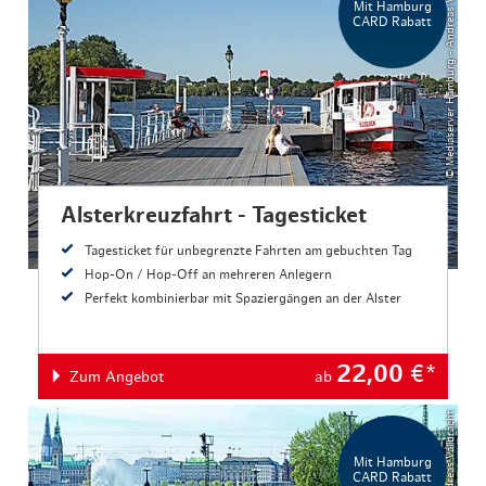
© Mediaserver Hamburg - Andreas Vallbracht
Mit Hamburg
CARD Rabatt
Alsterkreuzfahrt - Tagesticket
Tagesticket für unbegrenzte Fahrten am gebuchten Tag
Hop-On / Hop-Off an mehreren Anlegern
Perfekt kombinierbar mit Spaziergängen an der Alster
22,00
€*
Zum Angebot
ab
© Andreas Vallbracht
Mit Hamburg
CARD Rabatt