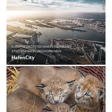
© DoubleVision
EUROPAS GRÖSSTES INNERSTÄDTISCHES S
TADTENTWICKLUNGSVORHABEN
HafenCity
© Wildpark Schwarze Berge GmbH & Co.KG