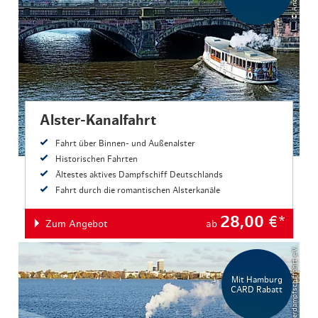
Alster-Kanalfahrt
Fahrt über Binnen- und Außenalster
Historischen Fahrten
Ältestes aktives Dampfschiff Deutschlands
Fahrt durch die romantischen Alsterkanäle
28,00
€*
Zum Angebot
ab
© Verein Alsterdampfschiffahrt e.V.
Mit Hamburg
CARD Rabatt