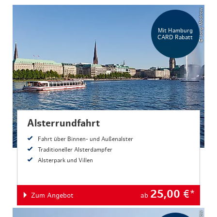
© Jörg Modrow
Mit Hamburg
CARD Rabatt
Alsterrundfahrt
Fahrt über Binnen- und Außenalster
Traditioneller Alsterdampfer
Alsterpark und Villen
25,00
€*
Zum Angebot
ab