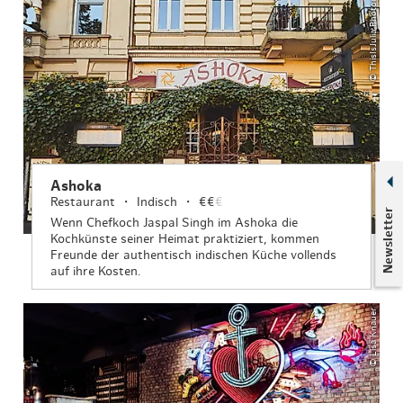
© ThisIsJulia Photography
Ashoka
Restaurant
Indisch
€€
€
Newsletter
Wenn Chefkoch Jaspal Singh im Ashoka die
Kochkünste seiner Heimat praktiziert, kommen
Freunde der authentisch indischen Küche vollends
auf ihre Kosten.
© Lisa Knauer