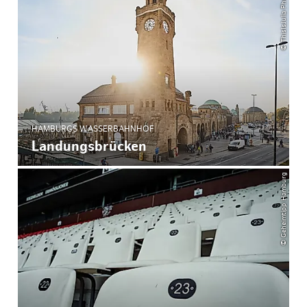
© ThisIsJulia Photography
HAMBURGS WASSERBAHNHOF
Landungsbrücken
© Geheimtipp Hamburg