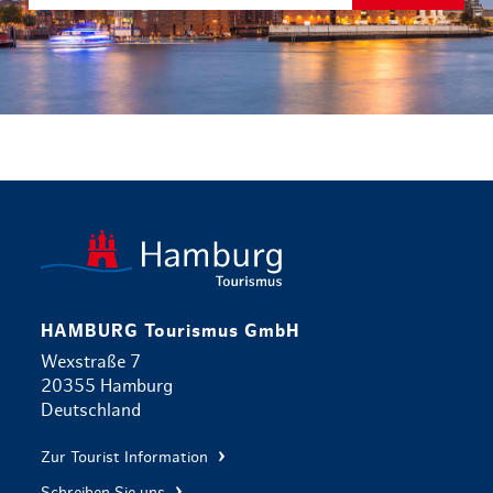
zurück zur 
HAMBURG Tourismus GmbH
Wexstraße 7
20355 Hamburg
Deutschland
Zur Tourist Information
Schreiben Sie uns