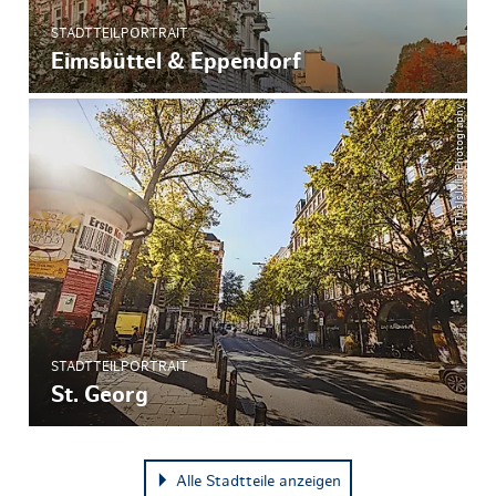
STADTTEILPORTRAIT
Eimsbüttel & Eppendorf
© ThisIsJulia Photography
STADTTEILPORTRAIT
St. Georg
Alle Stadtteile anzeigen