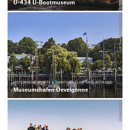
U-434 U-Bootmuseum
© ThisIsJulia-Photography
HISTORISCHE SCHIFFE & MARITIMES FLAIR AM ELBSTRAND
Museumshafen Oevelgönne
© Ingo Boelter