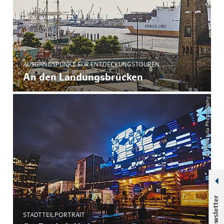
AUSGANGSPUNKT FÜR ENTDECKUNGSTOUREN
An den Landungsbrücken
© ThisIsJulia Photography
Newsletter
STADTTEILPORTRAIT