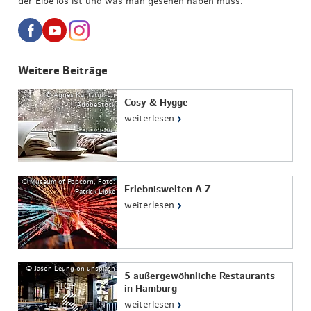
der Elbe los ist und was man gesehen haben muss.
Weitere Beiträge
© Agnes Kantaruk on
Cosy & Hygge
AdobeStock
›
weiterlesen
© Museum of Popcorn, Foto:
Erlebniswelten A-Z
Patrick Lipke
›
weiterlesen
© Jason Leung on unsplash
5 außergewöhnliche Restaurants
TOP
in Hamburg
›
weiterlesen