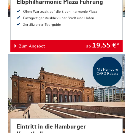
Elbphilharmonie Plaza Führung
Ohne Wartezeit auf die Elbphilharmonie Plaza
Einzigartiger Ausblick über Stadt und Hafen
Zertifizierter Tourguide
19,55
€*
Zum Angebot
ab
© ThisIsJulia Photography
Mit Hamburg
CARD Rabatt
Eintritt in die Hamburger