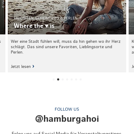
FAVORITEN, GEHEIMTIPPS & PERLEN
Where the ♥ is
s
Wer eine Stadt fühlen will, muss da hin gehen wo ihr Herz
K
schlägt. Das sind unsere Favoriten, Lieblingsorte und
w
Perlen.
a
Jetzt lesen
J
FOLLOW US
@hamburgahoi