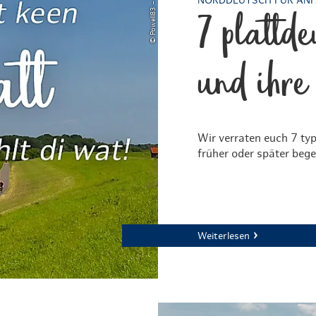
NORDDEUTSCH FÜR AN
7 plattd
und ihre
Wir verraten euch 7 ty
früher oder später beg
Weiterlesen