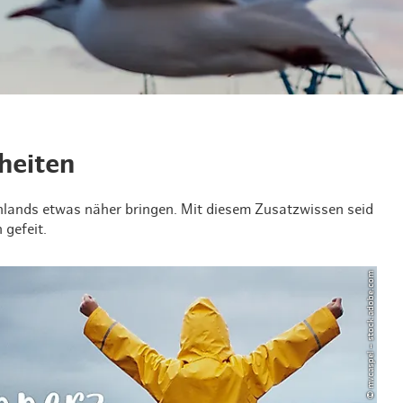
en & Lifestyle
haltig essen & trinken
haltig shoppen
heiten
hlands etwas näher bringen. Mit diesem Zusatzwissen seid
 gefeit.
© mvcaspel – stock.adobe.com