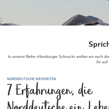
Routen & To
Historische
Grüne Metro
Erlebnis, Fre
Spric
In unserer Reihe »Hamburger Schnack« wollen wir euch di
ihr auf
NORDDEUTSCHE WEISHEITEN
7 Erfahrungen, die
Norddeutsche ein Lebe