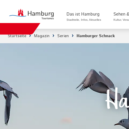
Das ist Hamburg
Sehen &
Stadtteile, Infos, Aktuelles
Kultur, Ver
Startseite
Magazin
Serien
Hamburger Schnack
Stadtteile in Hamburg
Sehenswürdi
Die Welt in Hamburg
Kultur & Mu
Hamburg nachhaltig erleben
Veranstaltu
Ein Tag in Hamburg
Musicals & 
Ha
Hamburg das ganze Jahr
Hamburg mar
Hamburg für...
Rundfahrten
Infos & Mobilität
Radfahren i