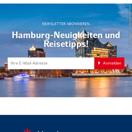
© Powell83 – stock.adobe.com
NEWSLETTER ABONNIEREN
Hamburg-Neuigkeiten und
Reisetipps!
Anmelden
zurück zur 