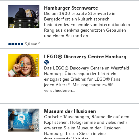
J
a
n
K
o
r
ä
d
Hamburger Sternwarte
©
s
t
t
n
Die um 1900 erbaute Sternwarte in
Bergedorf ist ein kulturhistorisch
bedeutendes Ensemble von internationalem
Rang aus denkmalgeschützten Gebäuden
und einem Bestand an…
L
E
G
O
Di
o
v
e
r
y
C
e
n
t
r
5,0 von 5
LEGO® Discovery Centre Hamburg
©
c
e
s
Das LEGO® Discovery Centre im Westfield
Hamburg-Überseequartier bietet ein
einzigartiges Erlebnis für LEGO® Fans
jeden Alters*. Mit insgesamt zwölf
verschiedenen…
M
u
s
e
u
m
e
r
Ill
u
si
o
n
e
Museum der Illusionen
©
d
n
Optische Täuschungen, Räume die auf dem
Kopf stehen, Hologramme und vieles mehr
erwarten Sie im Museum der Illusionen
Hamburg. Treten Sie ein in eine