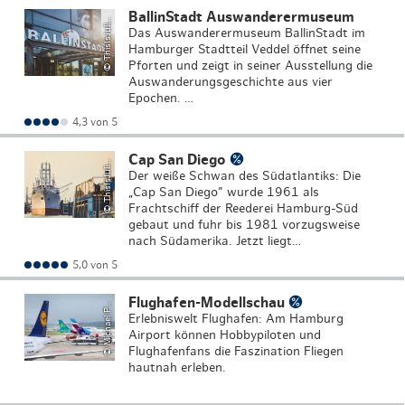
T
hi
s
I
s
J
P
h
o
t
o
g
r
a
p
h
BallinStadt Auswanderermuseum
©
a
y
uli
Das Auswanderermuseum BallinStadt im
Hamburger Stadtteil Veddel öffnet seine
Pforten und zeigt in seiner Ausstellung die
Auswanderungsgeschichte aus vier
Epochen. …
T
hi
s
I
s
J
P
h
o
t
o
g
r
a
p
h
4,3 von 5
Cap San Diego
©
a
y
uli
Der weiße Schwan des Südatlantiks: Die
„Cap San Diego” wurde 1961 als
Frachtschiff der Reederei Hamburg-Süd
gebaut und fuhr bis 1981 vorzugsweise
nach Südamerika. Jetzt liegt…
5,0 von 5
Mi
c
h
a
el
n
n
e
Flughafen-Modellschau
©
e
r
P
Erlebniswelt Flughafen: Am Hamburg
Airport können Hobbypiloten und
Flughafenfans die Faszination Fliegen
hautnah erleben.