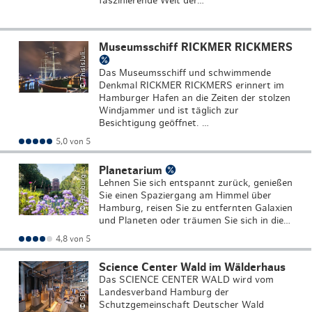
faszinierende Welt der…
T
hi
s
I
s
J
P
h
o
t
o
g
r
a
p
h
Museumsschiff RICKMER RICKMERS
©
a
y
uli
Das Museumsschiff und schwimmende
Denkmal RICKMER RICKMERS erinnert im
Hamburger Hafen an die Zeiten der stolzen
Windjammer und ist täglich zur
H
a
m
b
u
r
g
o
u
ri
s
m
u
s
G
m
b
Besichtigung geöffnet. …
5,0 von 5
Planetarium
©
T
H
Lehnen Sie sich entspannt zurück, genießen
Sie einen Spaziergang am Himmel über
Hamburg, reisen Sie zu entfernten Galaxien
und Planeten oder träumen Sie sich in die…
4,8 von 5
S
D
W
H
b
u
r
Science Center Wald im Wälderhaus
©
m
g
a
Das SCIENCE CENTER WALD wird vom
Landesverband Hamburg der
Schutzgemeinschaft Deutscher Wald