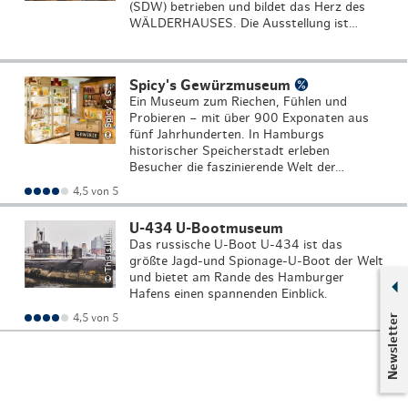
(SDW) betrieben und bildet das Herz des
WÄLDERHAUSES. Die Ausstellung ist…
S
pi
c
y
'
s
w
ü
r
z
m
u
s
e
u
Spicy's Gewürzmuseum
©
e
m
G
Ein Museum zum Riechen, Fühlen und
Probieren – mit über 900 Exponaten aus
fünf Jahrhunderten. In Hamburgs
historischer Speicherstadt erleben
Besucher die faszinierende Welt der…
T
hi
s
I
s
J
P
h
o
t
o
g
r
a
p
h
4,5 von 5
U-434 U-Bootmuseum
©
a
y
uli
Das russische U-Boot U-434 ist das
größte Jagd-und Spionage-U-Boot der Welt
und bietet am Rande des Hamburger
Hafens einen spannenden Einblick.
Newsletter
4,5 von 5