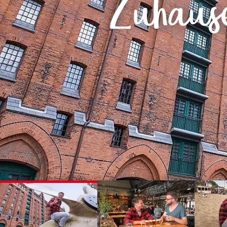
Zuhause
Routen & To
Historische
Grüne Metro
Erlebnis, Fre
©
©