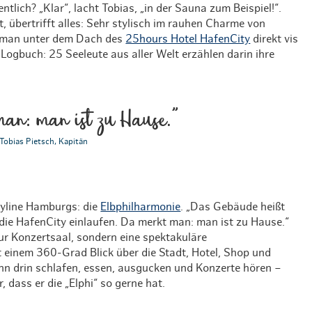
ntlich? „Klar“, lacht Tobias, „in der Sauna zum Beispiel!“.
, übertrifft alles: Sehr stylisch im rauhen Charme von
t man unter dem Dach des
25hours Hotel HafenCity
direkt vis
 Logbuch: 25 Seeleute aus aller Welt erzählen darin ihre
an: man ist zu Hause."
Tobias Pietsch, Kapitän
yline Hamburgs: die
Elbphilharmonie
. „Das Gebäude heißt
 die HafenCity einlaufen. Da merkt man: man ist zu Hause.“
ur Konzertsaal, sondern eine spektakuläre
 einem 360-Grad Blick über die Stadt, Hotel, Shop und
nn drin schlafen, essen, ausgucken und Konzerte hören –
, dass er die „Elphi“ so gerne hat.