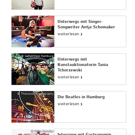
© Geheimtipp Hamburg
Unterwegs mit Singer-
Songwriter Antje Schomaker
›
weiterlesen
© Geheimtipp Hamburg
Unterwegs mit
Kunstauktionatorin Tania
Tchorzewski
›
weiterlesen
© ThisIsJulia Photography
Die Beatles in Hamburg
›
weiterlesen
© Malte Spindler
Interview mit Gastronomin