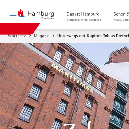
Das ist Hamburg
Sehen &
Stadtteile, Infos, Aktuelles
Kultur, Ver
Startseite
Magazin
Unterwegs mit Kapitän Tobias Pietsc
Stadtteile in Hamburg
Sehenswürdi
Die Welt in Hamburg
Kultur & Mu
Hamburg nachhaltig erleben
Veranstaltu
Ein Tag in Hamburg
Musicals & 
Hamburg das ganze Jahr
Hamburg mar
Hamburg für...
Rundfahrten
Infos & Mobilität
Radfahren i