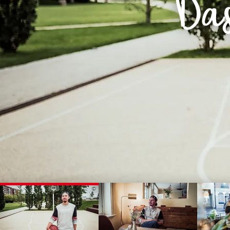
Das
Routen & To
Historische
Grüne Metro
Erlebnis, Fre
©