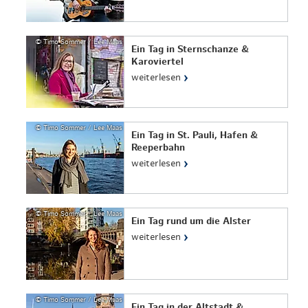
© Timo Sommer / Lee Maas
Ein Tag in Sternschanze &
Karoviertel
›
weiterlesen
© Timo Sommer / Lee Maas
Ein Tag in St. Pauli, Hafen &
Reeperbahn
›
weiterlesen
© Timo Sommer / Lee Maas
Ein Tag rund um die Alster
›
weiterlesen
© Timo Sommer / Lee Maas
Ein Tag in der Altstadt &