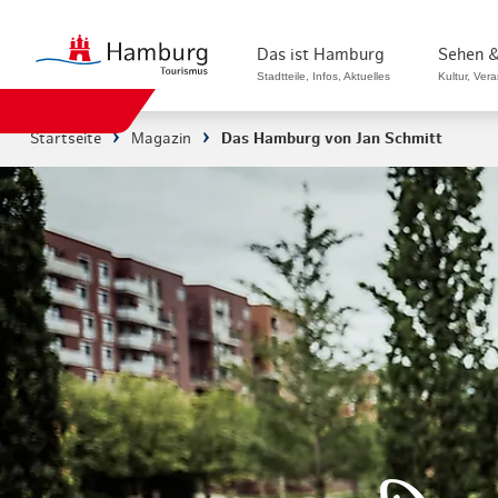
Das ist Hamburg
Sehen &
Stadtteile, Infos, Aktuelles
Kultur, Ver
Startseite
Magazin
Das Hamburg von Jan Schmitt
Stadtteile in Hamburg
Sehenswürdi
Die Welt in Hamburg
Kultur & Mu
Hamburg nachhaltig erleben
Veranstaltu
Ein Tag in Hamburg
Musicals & 
Hamburg das ganze Jahr
Hamburg mar
Hamburg für...
Rundfahrten
Infos & Mobilität
Radfahren i