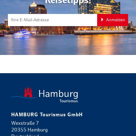
Reisetipps!
Anmelden
zurück zur 
HAMBURG Tourismus GmbH
Wexstraße 7
20355 Hamburg