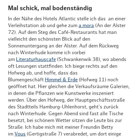
Mal schick, mal bodenständig
In der Nähe des Hotels Atlantic stelle ich das an einer
Verleihstation ab und gehe zum
a.mora
(An der Alster
72). Auf dem Steg des Café-Restaurants hat man
vielleicht den schönsten Blick auf den
Sonnenuntergang an der Alster. Auf dem Rückweg
nach Winterhude komme ich vorbei
am
Literaturhauscafe
(Schwankenwik 38), wo abends
oft Lesungen stattfinden. Ich biege rechts auf den
Hofweg ab, und hoffe, dass das
Blumengeschäft
Himmel & Erde
(Hofweg 11) noch
geöffnet hat. Hier gleichen die Verkaufsräume Galerien,
in denen die Pflanzen wie Kunstwerke inszeniert
werden. Über den Hofweg, der Hauptgeschäftsstraße
des Stadtteils Hamburg-Uhlenhorst, geht’s zurück
nach Winterhude. Gegen Abend sind fast alle Tische
besetzt, bei schönem Wetter sitzen die Leute bis zur
Straße. Ich habe mich mit meiner Freundin Betty
im
Vous
(Gertigstraße 7) verabredet, um dort einige