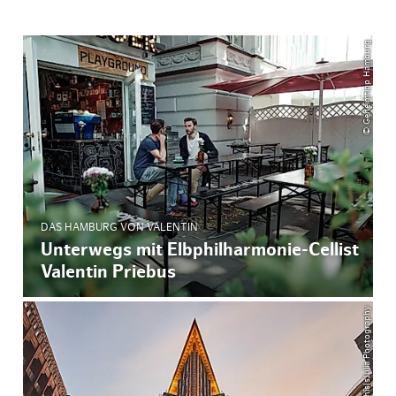
© Geheimtipp Hamburg
DAS HAMBURG VON VALENTIN
Unterwegs mit Elbphilharmonie-Cellist
Valentin Priebus
© ThisIsJulia Photography