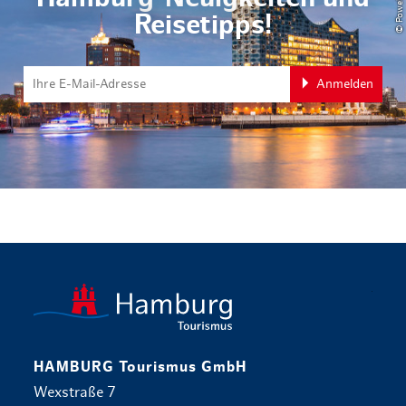
Reisetipps!
Anmelden
zurück zur 
HAMBURG Tourismus GmbH
Wexstraße 7