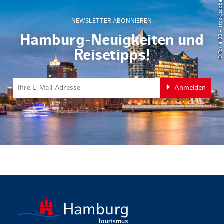
© Powell83 – stock.adobe.com
NEWSLETTER ABONNIEREN
Hamburg-Neuigkeiten und
Reisetipps!
Anmelden
zurück zur 