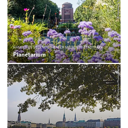
HAMBURGS STERNENTHEATER MITTEN IM STADTPARK
Planetarium
© ThisIsJulia Photography