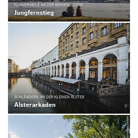
FLANIERMEILE AN DER BINNENALSTER.
Jungfernstieg
© ThisIsJulia Photography
SCHLENDERN AN DER KLEINEN ALSTER
Alsterarkaden
© Hamburg Tourismus GmbH