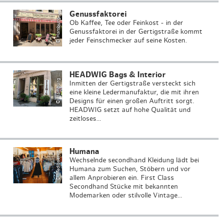
H
a
m
b
u
r
g
o
u
ri
s
m
u
s
G
m
b
H
/
A
n
tj
e
F
o
r
y
t
t
Genussfaktorei
©
T
a
Ob Kaffee, Tee oder Feinkost - in der
Genussfaktorei in der Gertigstraße kommt
jeder Feinschmecker auf seine Kosten.
HEADWIG Bags & Interior
©
T
a
Inmitten der Gertigstraße versteckt sich
eine kleine Ledermanufaktur, die mit ihren
Designs für einen großen Auftritt sorgt.
HEADWIG setzt auf hohe Qualität und
M
e
di
a
s
e
r
/
D
o
u
bl
e
vi
si
o
zeitloses…
Humana
©
e
r
n
v
Wechselnde secondhand Kleidung lädt bei
Humana zum Suchen, Stöbern und vor
allem Anprobieren ein. First Class
Secondhand Stücke mit bekannten
Modemarken oder stilvolle Vintage…