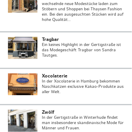
H
a
m
b
u
r
g
o
u
ri
s
m
u
s
G
m
b
H
/
A
n
tj
e
F
o
r
y
t
t
wechselnde neue Modestücke laden zum
Stöbern und Shoppen bei Thaysen Fashion
ein. Bei den ausgesuchten Stücken wird auf
hohe Qualität…
2
0
1
8
H
b
u
r
g
T
o
u
ri
s
m
u
s
G
m
b
H
J
o
h
a
n
n
a
Ni
c
k
Tragbar
©
T
a
Ein keines Highlight in der Gertigstraße ist
das Modegeschäft Tragbar von Sandra
Tautges.
H
a
m
b
u
r
g
o
u
ri
s
m
u
s
G
m
b
H
/
A
n
tj
e
F
o
r
y
t
t
Xocolaterie
©
m
el
a
In der Xocolaterie in Hamburg bekommen
Naschkatzen exclusive Kakao-Produkte aus
aller Welt.
Zwölf
©
T
a
In der Gertigstraße in Winterhude findet
man insbesondere skandinavische Mode für
Männer und Frauen.