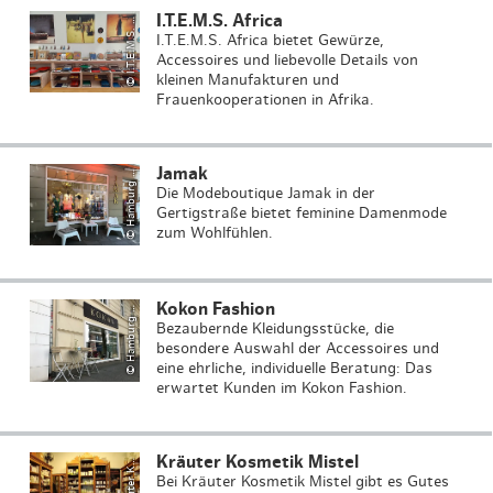
I.
T
.
E
.
M
.
S
.
f
ri
c
I.T.E.M.S. Africa
H
a
m
b
u
r
g
o
u
ri
s
m
u
s
G
m
b
H
/
A
n
tj
e
F
o
r
y
t
t
©
A
a
I.T.E.M.S. Africa bietet Gewürze,
Accessoires und liebevolle Details von
kleinen Manufakturen und
Frauenkooperationen in Afrika.
H
a
m
b
u
r
g
o
u
ri
s
m
u
s
G
m
b
H
/
A
n
tj
e
F
o
r
y
t
t
Jamak
©
T
a
Die Modeboutique Jamak in der
Gertigstraße bietet feminine Damenmode
zum Wohlfühlen.
Kokon Fashion
©
T
a
Bezaubernde Kleidungsstücke, die
besondere Auswahl der Accessoires und
eine ehrliche, individuelle Beratung: Das
erwartet Kunden im Kokon Fashion.
K
r
ä
u
t
e
r
s
m
e
ti
k
Mi
s
t
Kräuter Kosmetik Mistel
©
o
el
Bei Kräuter Kosmetik Mistel gibt es Gutes