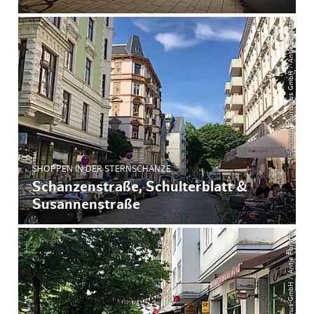
© Hamburg Tourismus GmbH / Antje Forytta
SHOPPEN IN DER STERNSCHANZE
Schanzenstraße, Schulterblatt &
Susannenstraße
© Hamburg Tourismus GmbH / Antje Forytta