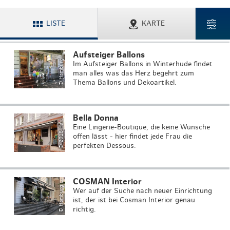
H
a
m
b
u
r
g
o
u
ri
s
m
u
s
G
m
b
H
/
A
n
tj
e
F
o
r
y
t
t
LISTE
KARTE
2
0
1
8
H
b
u
r
g
T
o
u
ri
s
m
u
s
G
m
b
H
J
o
h
a
n
n
a
Ni
c
k
Aufsteiger Ballons
©
T
a
Im Aufsteiger Ballons in Winterhude findet
man alles was das Herz begehrt zum
Thema Ballons und Dekoartikel.
H
a
m
b
u
r
g
o
u
ri
s
m
u
s
G
m
b
H
/
A
n
tj
e
F
o
r
y
t
t
Bella Donna
©
m
el
a
Eine Lingerie-Boutique, die keine Wünsche
offen lässt - hier findet jede Frau die
perfekten Dessous.
H
a
m
b
u
r
g
o
u
ri
s
m
u
s
G
m
b
H
/
A
n
tj
e
F
o
r
y
t
t
COSMAN Interior
©
T
a
Wer auf der Suche nach neuer Einrichtung
ist, der ist bei Cosman Interior genau
richtig.