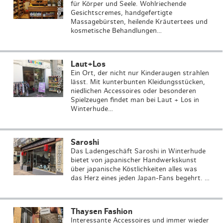
K
H
a
m
b
u
r
g
o
u
ri
s
m
u
s
G
m
b
H
/
A
n
tj
e
F
o
r
y
t
t
für Körper und Seele. Wohlriechende
Gesichtscremes, handgefertigte
Massagebürsten, heilende Kräutertees und
kosmetische Behandlungen…
Laut+Los
©
T
a
H
a
m
b
u
r
g
o
u
ri
s
m
u
s
G
m
b
H
/
A
n
tj
e
F
o
r
y
t
t
Ein Ort, der nicht nur Kinderaugen strahlen
lässt. Mit kunterbunten Kleidungsstücken,
niedlichen Accessoires oder besonderen
Spielzeugen findet man bei Laut + Los in
Winterhude…
Saroshi
H
a
m
b
u
r
g
o
u
ri
s
m
u
s
G
m
b
H
/
A
n
tj
e
F
o
r
y
t
t
©
T
a
Das Ladengeschäft Saroshi in Winterhude
bietet von japanischer Handwerkskunst
über japanische Köstlichkeiten alles was
das Herz eines jeden Japan-Fans begehrt. …
Thaysen Fashion
©
T
a
Interessante Accessoires und immer wieder