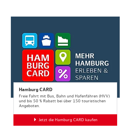
en & Lifestyle
haltig essen & trinken
haltig shoppen
Hamburg CARD
Freie Fahrt mit Bus, Bahn und Hafenfähren (HVV)
und bis 50 % Rabatt bei über 150 touristischen
Angeboten.
Jetzt die Hamburg CARD kaufen