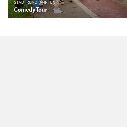
STADTRUNDFAHRTEN
ComedyTour