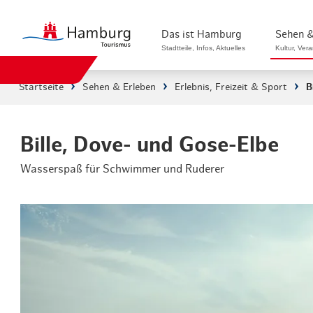
Das ist Hamburg
Sehen &
Stadtteile, Infos, Aktuelles
Kultur, Ver
Startseite
Sehen & Erleben
Erlebnis, Freizeit & Sport
B
Stadtteile in Hamburg
Sehenswürdi
Die Welt in Hamburg
Kultur & Mu
Bille, Dove- und Gose-Elbe
Wasserspaß für Schwimmer und Ruderer
Hamburg nachhaltig erleben
Veranstaltu
Ein Tag in Hamburg
Musicals & 
Hamburg das ganze Jahr
Hamburg mar
Hamburg für...
Rundfahrten
Infos & Mobilität
Radfahren i