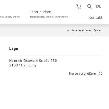
Warenkorb öf
Suche ö
DE
Jetzt buchen
dt & Leute, Storys
Reisepakete, Tickets, Gutscheine
Kontakt
Barrierefreies Reisen
ping A-Z
aurants A-Z
Sommer Special
tteilshopping
s & Bistros A-Z
Lage
Reisepakete
aufszentren
enarten
Heinrich-Osterath-Straße 256
Hamburg CARD
21037 Hamburg
märkte
urger Originale
Tickets & Aktivitäten
Karte vergrößern
henmärkte
ne-Restaurants
Hotels
aufsoffene Sonntage
met- & Feinschmecker
Gutschein schenken
dung, Schuhe, Schmuck
& günstig
Gruppenreisen