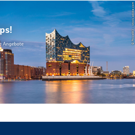
© Powell83 – stock.adobe.com
ps!
le Angebote