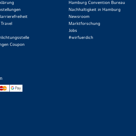
klärung
Hamburg Convention Bureau
stellungen
Nachhaltigkeit in Hamburg
arrierefreiheit
Newsroom
Travel
Marktforschung
Jobs
lichtungsstelle
#wirfuerdich
ungen Coupon
en
yPal
Mastercard
Google Pay