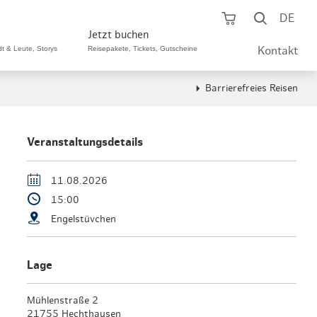
Warenkorb öf
Suche ö
DE
Jetzt buchen
dt & Leute, Storys
Reisepakete, Tickets, Gutscheine
Kontakt
Barrierefreies Reisen
ping A-Z
aurants A-Z
Sommer Special
tteilshopping
s & Bistros A-Z
Veranstaltungsdetails
Reisepakete
aufszentren
enarten
Hamburg CARD
11.08.2026
15:00
märkte
urger Originale
Tickets & Aktivitäten
Engelstüvchen
henmärkte
ne-Restaurants
Hotels
aufsoffene Sonntage
met- & Feinschmecker
Lage
Gutschein schenken
dung, Schuhe, Schmuck
& günstig
Mühlenstraße 2
Gruppenreisen
21755 Hechthausen