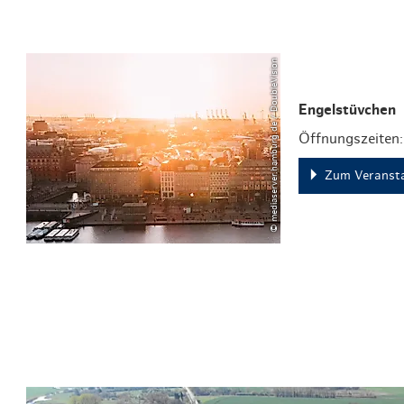
© mediaserver.hamburg.de / DoubleVision
Engelstüvchen
Öffnungszeiten:
Zum Veransta