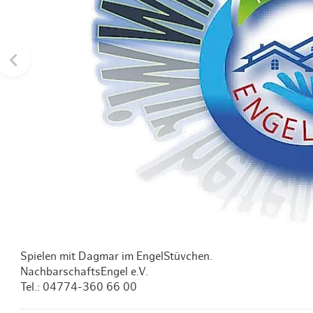
Routen & To
Historische
Grüne Metro
Erlebnis, Fre
Spielen mit Dagmar im EngelStüvchen.
NachbarschaftsEngel e.V.
Tel.: 04774-360 66 00