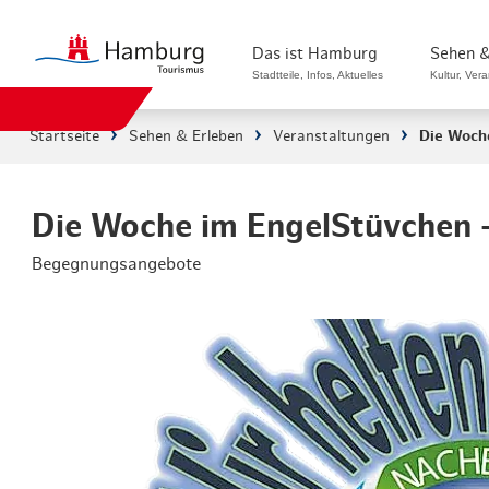
Das ist Hamburg
Sehen &
Stadtteile, Infos, Aktuelles
Kultur, Ver
Startseite
Sehen & Erleben
Veranstaltungen
Die Woch
Stadtteile in Hamburg
Sehenswürdi
Die Welt in Hamburg
Kultur & Mu
Die Woche im EngelStüvchen 
Begegnungsangebote
Hamburg nachhaltig erleben
Veranstaltu
Ein Tag in Hamburg
Musicals & 
Hamburg das ganze Jahr
Hamburg mar
Hamburg für...
Rundfahrten
Infos & Mobilität
Radfahren i