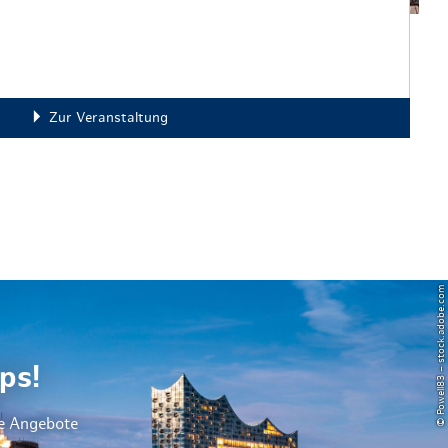
Zur Veranstaltung
© Powell83 – stock.adobe.com
ps!
le Angebote