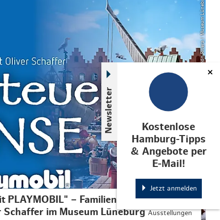
© Adrián Limón Rivera / Museum Lüneburg
Newsletter
Kostenlose
Hamburg-Tipps
& Angebote per
E-Mail!
Jetzt anmelden
t PLAYMOBIL" – Familienausstellung von
er Schaffer im Museum Lüneburg
Ausstellungen