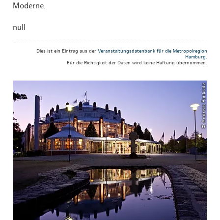
Moderne.
null
Dies ist ein Eintrag aus der
Veranstaltungsdatenbank für die Metropolregion
Hamburg
.
Für die Richtigkeit der Daten wird keine Haftung übernommen.
© Andreas Pankratz