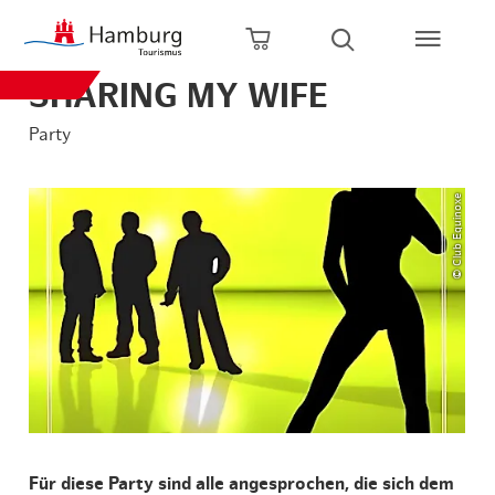
Zum Hauptinhalt springen
Zur Hauptnavigation springen
Zur Volltextsuche springen
Zum Footer springen
Warenkorb öffnen
Suche öffnen
SHARING MY WIFE
Party
© Club Equinoxe
Für diese Party sind alle angesprochen, die sich dem