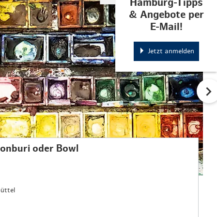
Hamburg-Tipps
& Angebote per
E-Mail!
Jetzt anmelden
Donburi oder Bowl
üttel