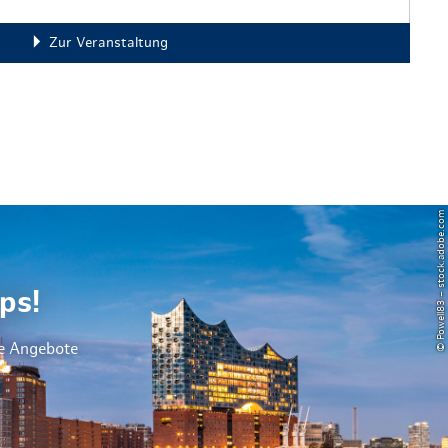
Zur Veranstaltung
© Powell83 – stock.adobe.com
ps!
le Angebote