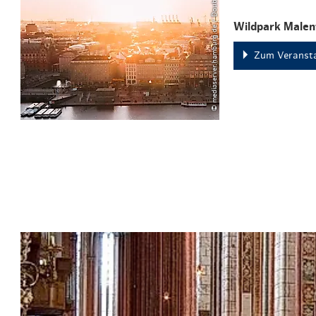
© mediaserver.hamburg.de / DoubleVision
Wildpark Malen
Zum Veransta