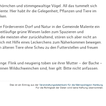
Weihnachten mit Bibi & Tina
chhörnchen und stimmgewaltige Vögel. All das tummelt sich
nte. Hier habt ihr die Gelegenheit, Pflanzen und Tiere im
ken.
er Förderverein Dorf und Natur in der Gemeinde Malente ein
eitläufige grüne Wiesen laden zum Spazieren und
die meisten eher zurückhaltend, stören sich aber nicht an
 sich mit Hilfe eines Leckerchens zum Näherkommen bewegen.
lteren Tiere ohne Scheu zu den Futterstellen und freuen
nge. Flink und neugierig toben sie ihrer Mutter – der Bache –
einen Wildschweinchen sind, hier gilt: Bitte nicht anfassen.
Dies ist ein Eintrag aus der
Veranstaltungsdatenbank für die Metropolregion Hamburg
.
Für die Richtigkeit der Daten wird keine Haftung übernommen.