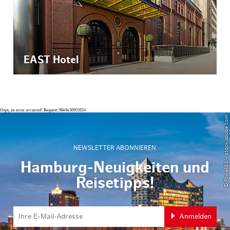
EAST Hotel
Oops, an error occurred! Request: 98e9e30955924
© Powell83 – stock.adobe.com
NEWSLETTER ABONNIEREN
Hamburg-Neuigkeiten und
Reisetipps!
Anmelden