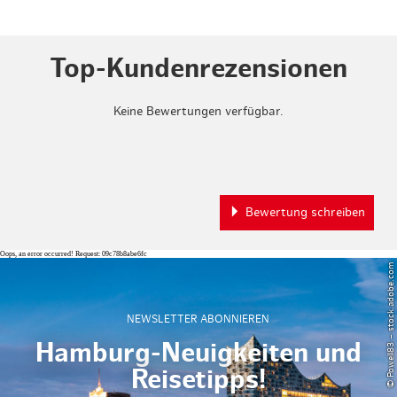
Top-Kundenrezensionen
Keine Bewertungen verfügbar.
Bewertung schreiben
Oops, an error occurred! Request: 09c78b8abe6fc
© Powell83 – stock.adobe.com
NEWSLETTER ABONNIEREN
Hamburg-Neuigkeiten und
Reisetipps!