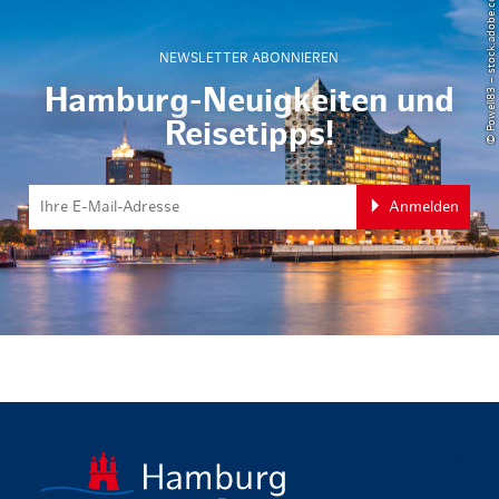
© Powell83 – stock.adobe.com
NEWSLETTER ABONNIEREN
Hamburg-Neuigkeiten und
Reisetipps!
Anmelden
zurück zur 