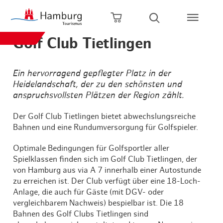
Zum Hauptinhalt springen
Zur Hauptnavigation springen
Zur Volltextsuche springen
Zum Footer springen
Warenkorb öffnen
Suche öffnen
Golf Club Tietlingen
Ein hervorragend gepflegter Platz in der
Heidelandschaft, der zu den schönsten und
anspruchsvollsten Plätzen der Region zählt.
Der Golf Club Tietlingen bietet abwechslungsreiche
Bahnen und eine Rundumversorgung für Golfspieler.
Optimale Bedingungen für Golfsportler aller
Spielklassen finden sich im Golf Club Tietlingen, der
von Hamburg aus via A 7 innerhalb einer Autostunde
zu erreichen ist. Der Club verfügt über eine 18-Loch-
Anlage, die auch für Gäste (mit DGV- oder
vergleichbarem Nachweis) bespielbar ist. Die 18
Bahnen des Golf Clubs Tietlingen sind