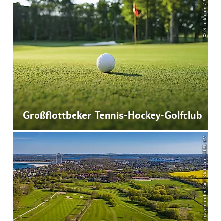
© iStock.com / Willard
Großflottbeker Tennis-Hockey-Golfclub
© Lübeck-Travemünder Golf-Klub von 1921 e.V.