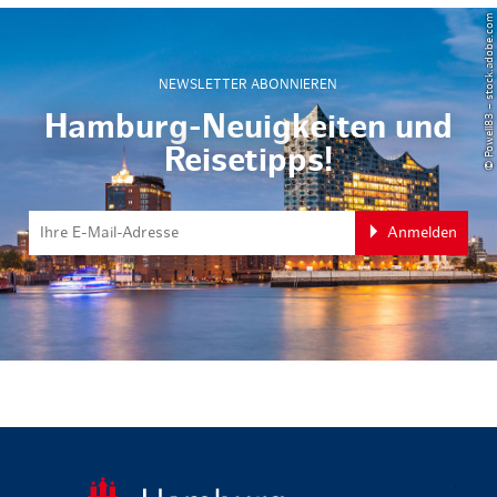
© Powell83 – stock.adobe.com
NEWSLETTER ABONNIEREN
Hamburg-Neuigkeiten und
Reisetipps!
Anmelden
zurück zur 