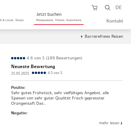
Warenkorb öf
Suche ö
DE
Jetzt buchen
dt & Leute, Storys
Reisepakete, Tickets, Gutscheine
Kontakt
Barrierefreies Reisen
ping A-Z
aurants A-Z
Sommer Special
tteilshopping
s & Bistros A-Z
4.6 von 5 (189 Bewertungen)
Reisepakete
Neueste Bewertung
aufszentren
enarten
Hamburg CARD
4.5 von 5
25.05.2025
märkte
urger Originale
Tickets & Aktivitäten
Positiv:
Sehr gutes Frühstück, sehr vielfältiges Angebot, alle
henmärkte
ne-Restaurants
Speisen von sehr guter Qualität Frisch gepresster
Hotels
Orangensaft Das…
aufsoffene Sonntage
met- & Feinschmecker
Negativ:
Gutschein schenken
dung, Schuhe, Schmuck
& günstig
›
mehr lesen
Gruppenreisen