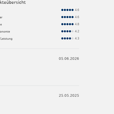
kteübersicht
4.6
4.6
er
4.8
ce
4.2
ronomie
4.3
/Leistung
05.06.2026
25.05.2025