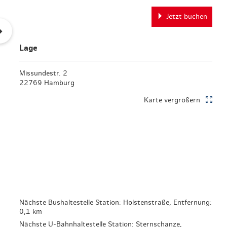
en & Lifestyle
haltig essen & trinken
Jetzt buchen
haltig shoppen
Lage
Missundestr. 2
22769 Hamburg
Karte vergrößern
Nächste Bushaltestelle Station: Holstenstraße, Entfernung:
0,1 km
Nächste U-Bahnhaltestelle Station: Sternschanze,