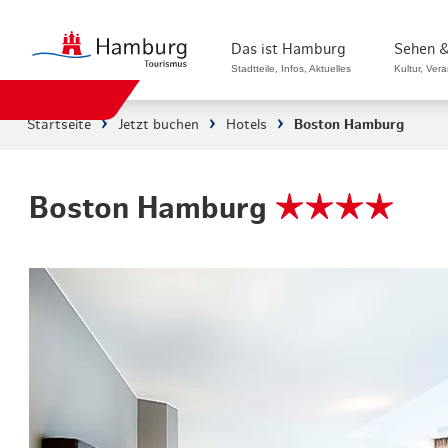
Das ist Hamburg
Sehen &
Stadtteile, Infos, Aktuelles
Kultur, Ver
Startseite
Jetzt buchen
Hotels
Boston Hamburg
Stadtteile in Hamburg
Sehenswürdi
Die Welt in Hamburg
Kultur & Mu
Boston Hamburg
Hamburg nachhaltig erleben
Veranstaltu
Ein Tag in Hamburg
Musicals & 
Hamburg das ganze Jahr
Hamburg mar
Hamburg für...
Rundfahrten
Infos & Mobilität
Radfahren i