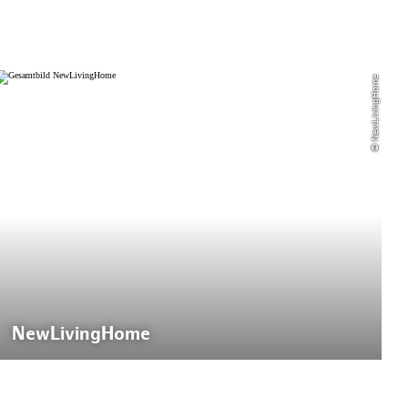
© NewLivingHome
NewLivingHome