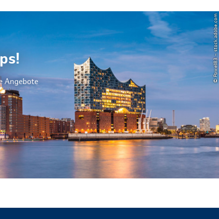
© Powell83 – stock.adobe.com
ps!
le Angebote