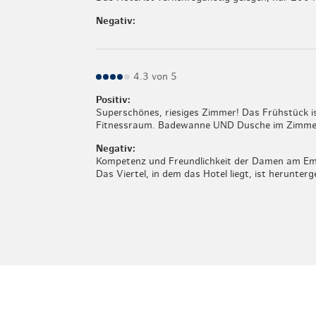
Negativ:
4.3 von 5
Positiv:
Superschönes, riesiges Zimmer! Das Frühstück is
Fitnessraum. Badewanne UND Dusche im Zimmer.
Negativ:
Kompetenz und Freundlichkeit der Damen am Empf
Das Viertel, in dem das Hotel liegt, ist herunte