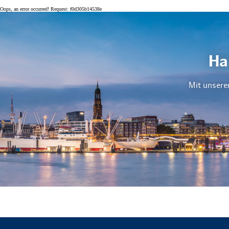
Oops, an error occurred! Request: f0d305b14538e
Ha
Mit unsere