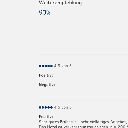
Weiterempfehlung
93%
4.5 von 5
Positiv:
Negativ:
4.5 von 5
Positiv:
Sehr gutes Frühstück, sehr vielfältiges Angebot,
Das Hotel ist verkehrsgünstig gelegen, nur 200