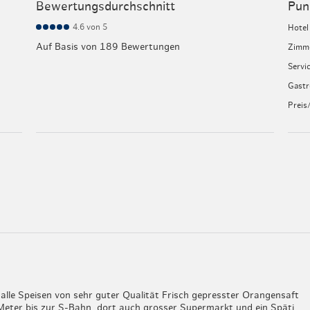
Bewertungsdurchschnitt
Pun
4.6
von 5
Hotel
Auf Basis von 189 Bewertungen
Zimm
Servi
Gast
Preis
 alle Speisen von sehr guter Qualität Frisch gepresster Orangensaft
 Meter bis zur S-Bahn, dort auch grosser Supermarkt und ein Späti