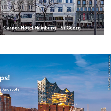
Garner Hotel Hamburg - St.Georg
© Powell83 – stock.adobe.com
ps!
le Angebote