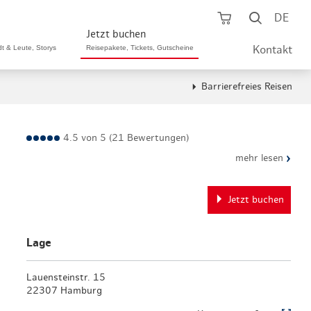
Warenkorb öf
Suche ö
DE
Jetzt buchen
dt & Leute, Storys
Reisepakete, Tickets, Gutscheine
Kontakt
Barrierefreies Reisen
ping A-Z
aurants A-Z
Sommer Special
tteilshopping
s & Bistros A-Z
4.5 von 5 (21 Bewertungen)
Reisepakete
›
mehr lesen
aufszentren
enarten
Hamburg CARD
märkte
urger Originale
Jetzt buchen
Tickets & Aktivitäten
henmärkte
ne-Restaurants
Hotels
Lage
aufsoffene Sonntage
met- & Feinschmecker
Gutschein schenken
Lauensteinstr. 15
dung, Schuhe, Schmuck
& günstig
22307 Hamburg
Gruppenreisen