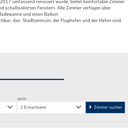
s 2017 umfassend renoviert wurde, bietet komfortable Zimmer
Weihnachten mit Bibi & Tina
schallisolierten Fenstern. Alle Zimmer verfügen über
e Badewanne und einen Balkon.
ichbar, das Stadtzentrum, der Flughafen und der Hafen sind
GÄSTE
2 Erwachsene
Zimmer suchen