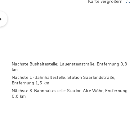
Karte vergrößern
en & Lifestyle
haltig essen & trinken
haltig shoppen
Nächste Bushaltestelle: Lauensteinstraße, Entfernung 0,3
km
Nächste U-Bahnhaltestelle: Station Saarlandstraße,
Entfernung 1,5 km
Nächste S-Bahnhaltestelle: Station Alte Wöhr, Entfernung
0,6 km