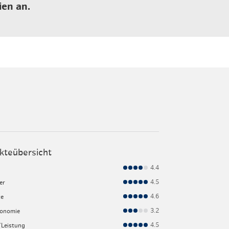
ien an.
kteübersicht
4.4
4.5
er
4.6
ce
3.2
ronomie
4.5
/Leistung