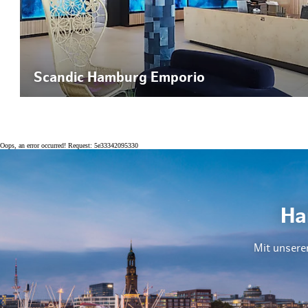
Scandic Hamburg Emporio
Oops, an error occurred! Request: 5e33342095330
Ha
Mit unsere